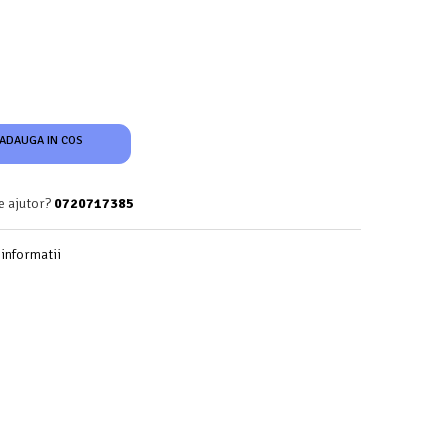
ADAUGA IN COS
e ajutor?
0720717385
informatii