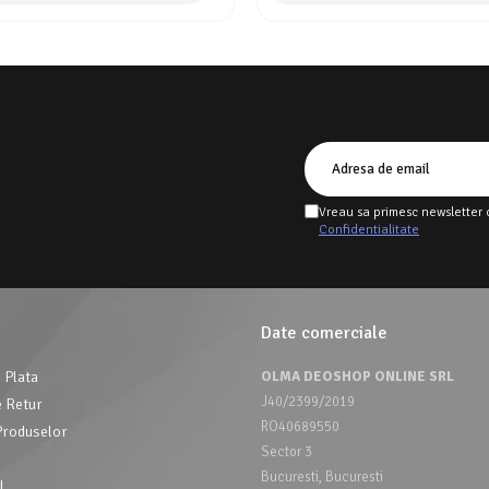
Vreau sa primesc newsletter 
Confidentialitate
Date comerciale
 Plata
OLMA DEOSHOP ONLINE SRL
J40/2399/2019
e Retur
RO40689550
Produselor
Sector 3
Bucuresti, Bucuresti
AL