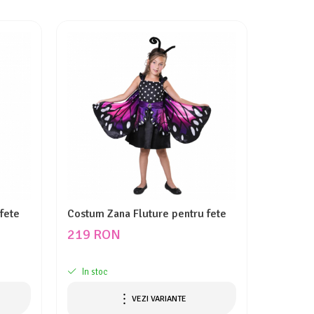
NOU
fete
Costum Zana Fluture pentru fete
Costum 
copii
219 RON
179 R
In stoc
In stoc
VEZI VARIANTE