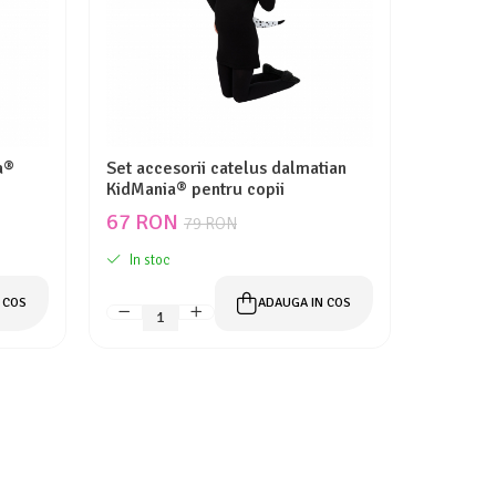
a®
Set accesorii catelus dalmatian
Coada an
KidMania® pentru copii
KidMani
67 RON
36 RO
79 RON
In stoc
In stoc
 COS
ADAUGA IN COS