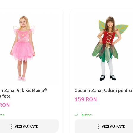
m Zana Pink KidMania®
Costum Zana Padurii pentru 
u fete
159 RON
 RON
toc
In stoc
VEZI VARIANTE
VEZI VARIANTE