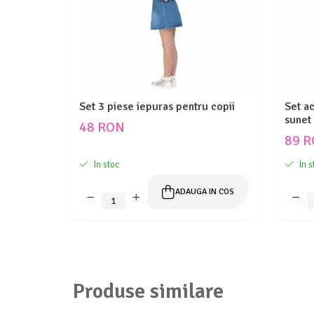
Set 3 piese iepuras pentru copii
Set a
sunet 
48 RON
89 
In stoc
In s
ADAUGA IN COS
Produse similare