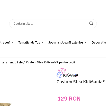
treceri
Tematici de Top
Jocuri si Jucarii exterior
Decoratiu
tume pentru Fete /
Costum Stea KidMania® pentru copii
Costum Stea KidMania® 
129 RON