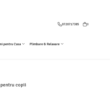
0720717385
0
ni pentru Casa
Plimbare & Relaxare
pentru copii