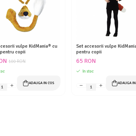
ccesorii vulpe KidMania® cu
Set accesorii vulpe KidMani
pentru copii
pentru copii
RON
65 RON
100 RON
toc
In stoc
ADAUGA IN COS
ADAUGA IN