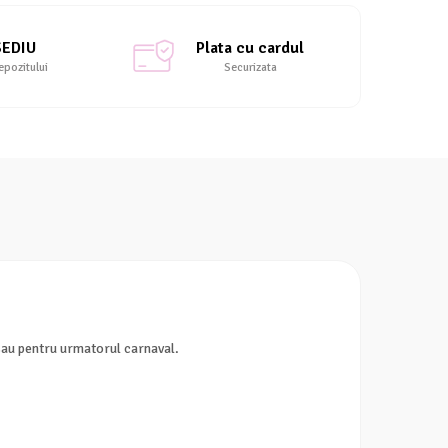
SEDIU
Plata cu cardul
epozitului
Securizata
 sau pentru urmatorul carnaval.