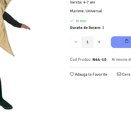
Varsta
:
4-7 ani
Marime
:
Universal
In stoc
Durata de livrare:
1
Cod Produs:
N44-10
Ai nevoie d
Adauga la Favorite
Cere 