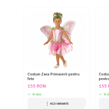
Costum Zana Primaverii pentru
Costu
fete
pentr
155 RON
155
In stoc
In s
VEZI VARIANTE