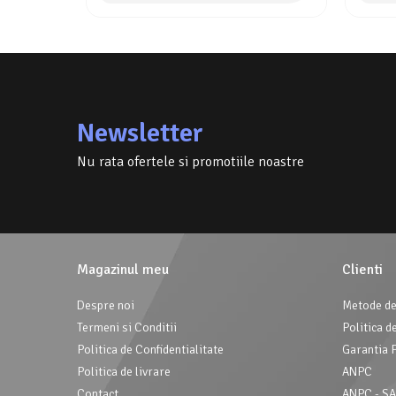
Newsletter
Nu rata ofertele si promotiile noastre
Magazinul meu
Clienti
Despre noi
Metode de
Termeni si Conditii
Politica d
Politica de Confidentialitate
Garantia 
Politica de livrare
ANPC
Contact
ANPC - S