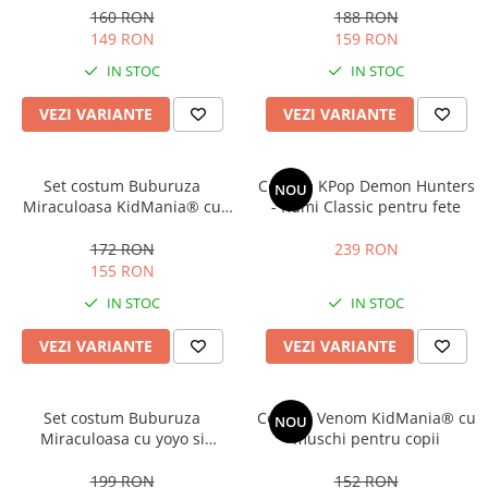
160 RON
188 RON
149 RON
159 RON
IN STOC
IN STOC
VEZI VARIANTE
VEZI VARIANTE
Set costum Buburuza
Costum KPop Demon Hunters
NOU
Miraculoasa KidMania® cu
- Rumi Classic pentru fete
accesorii pentru fete
172 RON
239 RON
155 RON
IN STOC
IN STOC
VEZI VARIANTE
VEZI VARIANTE
Set costum Buburuza
Costum Venom KidMania® cu
NOU
Miraculoasa cu yoyo si
muschi pentru copii
accesorii pentru copii,
KidMania®
199 RON
152 RON