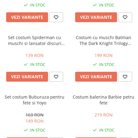
IN STOC
IN STOC
VEZI VARIANTE
VEZI VARIANTE
Set costum Spiderman cu
Costum cu muschi Batman
muschi si lansator discuri
The Dark Knight Trilogy
pentru baieti
pentru baiat
139 RON
199 RON
IN STOC
IN STOC
VEZI VARIANTE
VEZI VARIANTE
Set costum Buburuza pentru
Costum balerina Barbie petru
fete si Yoyo
fete
163 RON
219 RON
149 RON
IN STOC
IN STOC