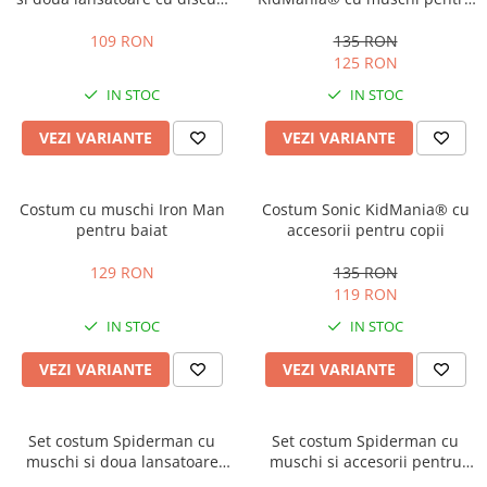
Costume Printi
Baloane latex
si ventuze burete copii
baieti
Costume Vrajitoare Copii
109 RON
135 RON
Pinata petreceri
125 RON
Costume pentru Halloween
IN STOC
IN STOC
Costume Populare
VEZI VARIANTE
VEZI VARIANTE
Costum cu muschi Iron Man
Costum Sonic KidMania® cu
pentru baiat
accesorii pentru copii
129 RON
135 RON
119 RON
IN STOC
IN STOC
VEZI VARIANTE
VEZI VARIANTE
Set costum Spiderman cu
Set costum Spiderman cu
muschi si doua lansatoare
muschi si accesorii pentru
pentru baieti
baieti