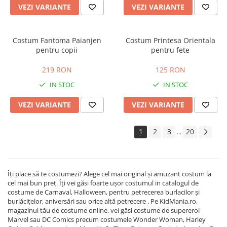
VEZI VARIANTE
VEZI VARIANTE
Costum Fantoma Paianjen
Costum Printesa Orientala
pentru copii
pentru fete
219 RON
125 RON
IN STOC
IN STOC
VEZI VARIANTE
VEZI VARIANTE
1
2
3
20
...
Îți place să te costumezi? Alege cel mai original și amuzant costum la
cel mai bun preț. Îți vei găsi foarte ușor costumul in catalogul de
costume de Carnaval, Halloween, pentru petrecerea burlacilor și
burlăcițelor, aniversări sau orice altă petrecere . Pe KidMania.ro,
magazinul tău de costume online, vei găsi costume de supereroi
Marvel sau DC Comics precum costumele Wonder Woman, Harley