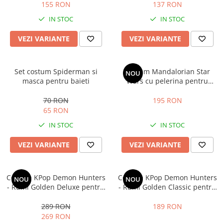
155 RON
137 RON
IN STOC
IN STOC
VEZI VARIANTE
VEZI VARIANTE
Set costum Spiderman si
Costum Mandalorian Star
NOU
masca pentru baieti
Wars cu pelerina pentru
baieti
70 RON
195 RON
65 RON
IN STOC
IN STOC
VEZI VARIANTE
VEZI VARIANTE
Costum KPop Demon Hunters
Costum KPop Demon Hunters
NOU
NOU
- Rumi Golden Deluxe pentru
- Rumi Golden Classic pentru
fete
fete
289 RON
189 RON
269 RON