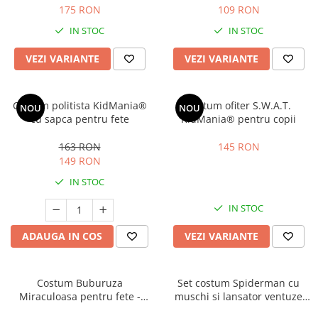
175 RON
109 RON
IN STOC
IN STOC
VEZI VARIANTE
VEZI VARIANTE
Costum politista KidMania®
Costum ofiter S.W.A.T.
NOU
NOU
cu sapca pentru fete
KidMania® pentru copii
163 RON
145 RON
149 RON
IN STOC
IN STOC
ADAUGA IN COS
VEZI VARIANTE
Costum Buburuza
Set costum Spiderman cu
Miraculoasa pentru fete -
muschi si lansator ventuze
Ladybug
pentru baieti