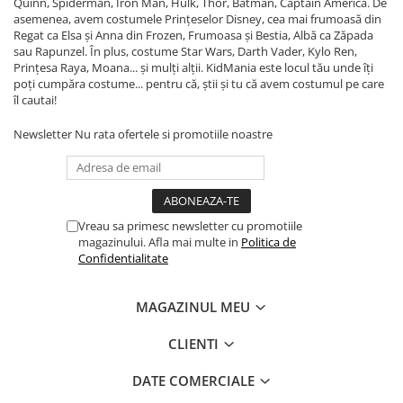
Quinn, Spiderman, Iron Man, Hulk, Thor, Batman, Captain America. De
asemenea, avem costumele Prințeselor Disney, cea mai frumoasă din
Regat ca Elsa și Anna din Frozen, Frumoasa și Bestia, Albă ca Zăpada
sau Rapunzel. În plus, costume Star Wars, Darth Vader, Kylo Ren,
Prințesa Raya, Moana... și mulți alții. KidMania este locul tău unde îți
poți cumpăra costume... pentru că, știi și tu că avem costumul pe care
îl cautai!
Newsletter
Nu rata ofertele si promotiile noastre
Vreau sa primesc newsletter cu promotiile
magazinului. Afla mai multe in
Politica de
Confidentialitate
MAGAZINUL MEU
CLIENTI
DATE COMERCIALE