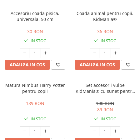
Accesoriu coada pisica,
Coada animal pentru copii,
universala, 50 cm
KidMania®
30 RON
36 RON
IN STOC
IN STOC
ADAUGA IN COS
ADAUGA IN COS
Matura Nimbus Harry Potter
Set accesorii vulpe
pentru copii
KidMania® cu sunet pentru
copii
189 RON
100 RON
89 RON
IN STOC
IN STOC