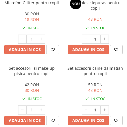
Microfon Glitter pentru copii
Set 3 piese iepuras pentru
NOU
copii
30 RON
48 RON
18 RON
IN STOC
IN STOC
ADAUGA IN COS
ADAUGA IN COS
Set accesorii si make-up
Set accesorii caine dalmatian
pisica pentru copii
pentru copii
42 RON
59 RON
30 RON
48 RON
IN STOC
IN STOC
ADAUGA IN COS
ADAUGA IN COS