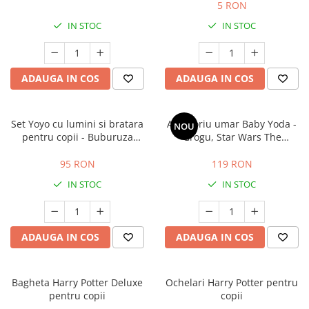
Costume Printi
5 RON
Baloane latex
Costume Vrajitoare Copii
IN STOC
IN STOC
Pinata petreceri
Costume pentru Halloween
Costume Populare
ADAUGA IN COS
ADAUGA IN COS
Set Yoyo cu lumini si bratara
Accesoriu umar Baby Yoda -
NOU
pentru copii - Buburuza
Grogu, Star Wars The
Miraculoasa
Mandalorian, 20 cm
95 RON
119 RON
IN STOC
IN STOC
ADAUGA IN COS
ADAUGA IN COS
Bagheta Harry Potter Deluxe
Ochelari Harry Potter pentru
pentru copii
copii