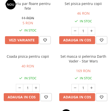
Accesoriu par floare pentru
Set pisica pentru copii
NOU
fete
46 RON
11 RON
IN STOC
5 RON
IN STOC
VEZI VARIANTE
ADAUGA IN COS
Coada pisica pentru copii
Set masca si pelerina Darth
Vader - Star Wars
40 RON
169 RON
IN STOC
IN STOC
ADAUGA IN COS
ADAUGA IN COS