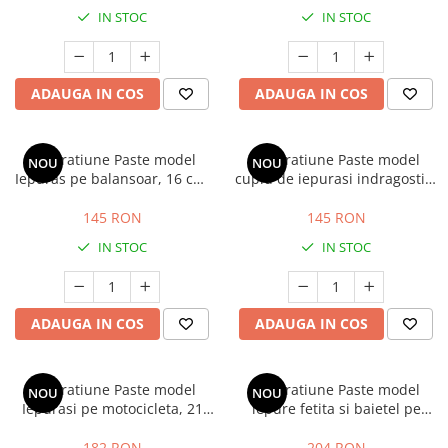
Costume Printi
Baloane latex
IN STOC
IN STOC
Costume Vrajitoare Copii
Pinata petreceri
Costume pentru Halloween
Costume Populare
ADAUGA IN COS
ADAUGA IN COS
Decoratiune Paste model
Decoratiune Paste model
NOU
NOU
Iepuras pe balansoar, 16 cm,
cuplu de iepurasi indragostiti,
auriu
10 cm, bej
145 RON
145 RON
IN STOC
IN STOC
ADAUGA IN COS
ADAUGA IN COS
Decoratiune Paste model
Decoratiune Paste model
NOU
NOU
Iepurasi pe motocicleta, 21
iepure fetita si baietel pe
cm, multicolor
trotineta, 19 cm, multicolor
182 RON
204 RON