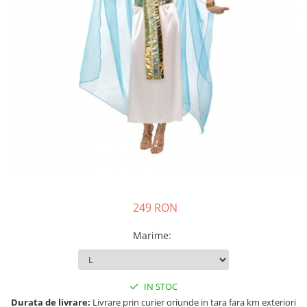
Costume Printi
Baloane latex
Costume Vrajitoare Copii
Pinata petreceri
Costume pentru Halloween
Costume Populare
249 RON
Marime
:
IN STOC
Durata de livrare:
Livrare prin curier oriunde in tara fara km exteriori