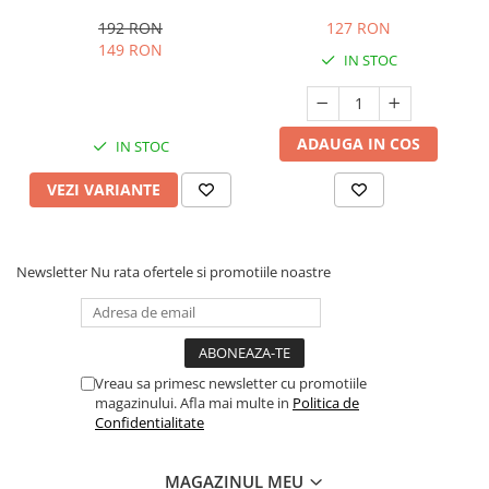
Cerc pentru adulti - Jocul
Calamarului
192 RON
127 RON
149 RON
IN STOC
ADAUGA IN COS
IN STOC
VEZI VARIANTE
Newsletter
Nu rata ofertele si promotiile noastre
Vreau sa primesc newsletter cu promotiile
magazinului. Afla mai multe in
Politica de
Confidentialitate
MAGAZINUL MEU