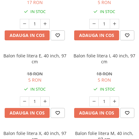
Costume Printi
17 RON
5 RON
Baloane latex
Costume Vrajitoare Copii
IN STOC
IN STOC
Pinata petreceri
Costume pentru Halloween
Costume Populare
ADAUGA IN COS
ADAUGA IN COS
Balon folie litera E, 40 inch, 97
Balon folie litera I, 40 inch, 97
cm
cm
18 RON
18 RON
5 RON
5 RON
IN STOC
IN STOC
ADAUGA IN COS
ADAUGA IN COS
Balon folie litera X, 40 inch, 97
Balon folie litera M, 40 inch,