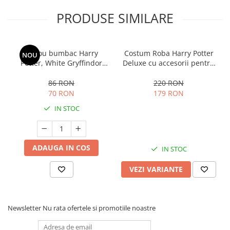
PRODUSE SIMILARE
Tricou bumbac Harry
Costum Roba Harry Potter
NOU
Potter, White Gryffindor
Deluxe cu accesorii pentru
Mosaic, pentru copii
copii
86 RON
220 RON
70 RON
179 RON
IN STOC
ADAUGA IN COS
IN STOC
VEZI VARIANTE
Newsletter
Nu rata ofertele si promotiile noastre