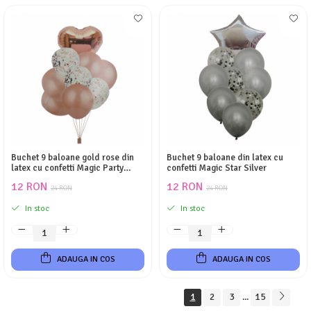
Buchet 9 baloane gold rose din
Buchet 9 baloane din latex cu
latex cu confetti Magic Party
confetti Magic Star Silver
Rose
12 RON
12 RON
24 RON
24 RON
In stoc
In stoc
ADAUGA IN COS
ADAUGA IN COS
1
2
3
15
...