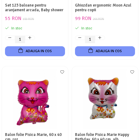
Set 123 baloane pentru
Ghiozdan ergonomic Moon Azul
aranjament arcada, Baby shower
pentru copii
55 RON
99 RON
150 RON
266 RON
In stoc
In stoc
ADAUGA IN COS
ADAUGA IN COS
Balon folie Pisica Marie, 60 x 40
Balon folie Pisica Marie Happy
cm, roz
Birthday, 60 x 40 cm, alb