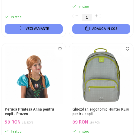
In stoc
In stoc
VEZI VARIANTE
ADAUGA IN COS
Peruca Printesa Anna pentru
Ghiozdan ergonomic Hunter Kuru
copii - Frozen
pentru copii
59 RON
89 RON
121 RON
180 RON
In stoc
In stoc