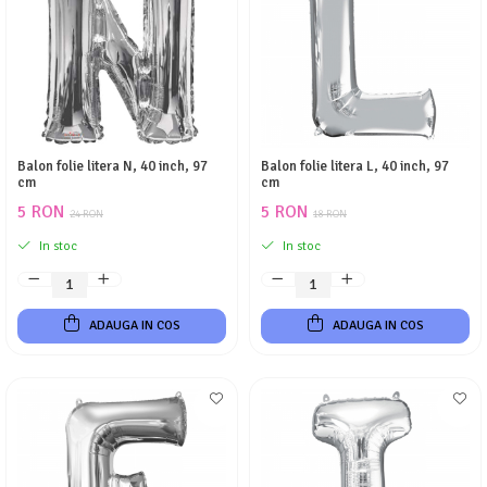
Costume Printi
Baloane latex
Costume Vrajitoare Copii
Pinata petreceri
Costume pentru Halloween
Costume Populare
Balon folie litera N, 40 inch, 97
Balon folie litera L, 40 inch, 97
cm
cm
5 RON
5 RON
24 RON
18 RON
In stoc
In stoc
ADAUGA IN COS
ADAUGA IN COS