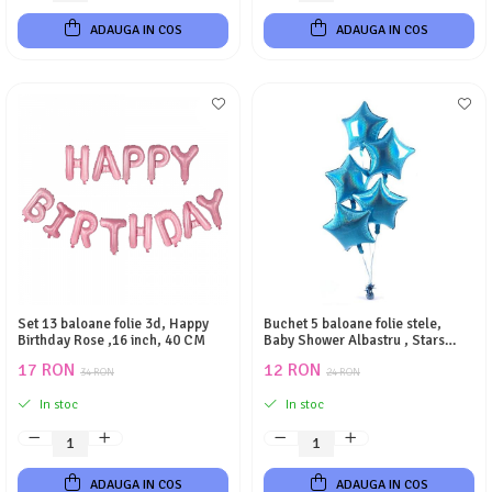
ADAUGA IN COS
ADAUGA IN COS
Set 13 baloane folie 3d, Happy
Buchet 5 baloane folie stele,
Birthday Rose ,16 inch, 40 CM
Baby Shower Albastru , Stars
Magic,18 inch
17 RON
12 RON
34 RON
24 RON
In stoc
In stoc
ADAUGA IN COS
ADAUGA IN COS