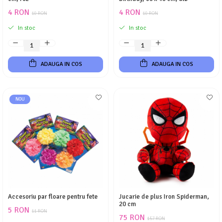
4 RON
4 RON
10 RON
10 RON
In stoc
In stoc
ADAUGA IN COS
ADAUGA IN COS
NOU
Accesoriu par floare pentru fete
Jucarie de plus Iron Spiderman,
20 cm
5 RON
11 RON
75 RON
157 RON