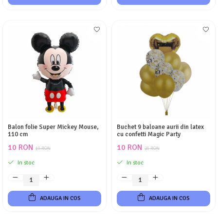
Balon folie Super Mickey Mouse,
Buchet 9 baloane aurii din latex
110 cm
cu confetti Magic Party
10 RON
10 RON
19 RON
20 RON
In stoc
In stoc
ADAUGA IN COS
ADAUGA IN COS