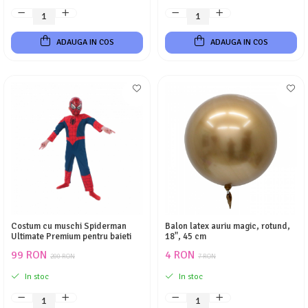
ADAUGA IN COS
ADAUGA IN COS
Costum cu muschi Spiderman
Balon latex auriu magic, rotund,
Ultimate Premium pentru baieti
18", 45 cm
99 RON
4 RON
200 RON
7 RON
In stoc
In stoc