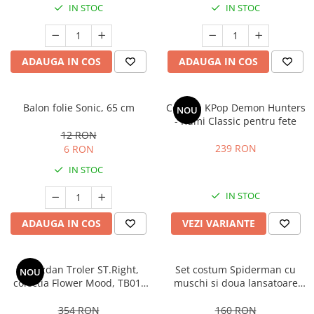
IN STOC
IN STOC
ADAUGA IN COS
ADAUGA IN COS
Balon folie Sonic, 65 cm
Costum KPop Demon Hunters
NOU
- Rumi Classic pentru fete
12 RON
239 RON
6 RON
IN STOC
IN STOC
ADAUGA IN COS
VEZI VARIANTE
Ghiozdan Troler ST.Right,
Set costum Spiderman cu
NOU
colectia Flower Mood, TB01,
muschi si doua lansatoare
roti silicon, 44x32x25 cm
pentru baieti
354 RON
160 RON