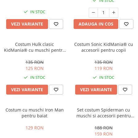
IN STOC
Costume Printi
Baloane latex
Costume Vrajitoare Copii
Pinata petreceri
IN STOC
Costume pentru Halloween
VEZI VARIANTE
ADAUGA IN COS
Costume Populare
Costum Hulk clasic
Costum Sonic KidMania® cu
KidMania® cu muschi pentru
accesorii pentru copii
baieti
135 RON
135 RON
125 RON
119 RON
IN STOC
IN STOC
VEZI VARIANTE
VEZI VARIANTE
Costum cu muschi Iron Man
Set costum Spiderman cu
pentru baiat
muschi si accesorii pentru
baieti
129 RON
188 RON
159 RON