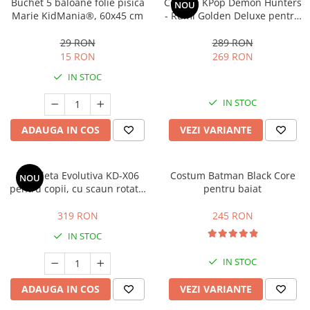
Buchet 5 baloane folie pisica
Costum KPop Demon Hunters
NOU
Marie KidMania®, 60x45 cm
- Rumi Golden Deluxe pentru
fete
29 RON
289 RON
15 RON
269 RON
IN STOC
IN STOC
ADAUGA IN COS
VEZI VARIANTE
Tricicleta Evolutiva KD-X06
Costum Batman Black Core
NOU
pentru copii, cu scaun rotativ
pentru baiat
360°, pozitie de somn si roti
din cauciuc, 9 luni – 6 ani, bej
319 RON
245 RON
IN STOC
IN STOC
ADAUGA IN COS
VEZI VARIANTE