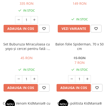
335 RON
149 RON
IN STOC
IN STOC
ADAUGA IN COS
VEZI VARIANTE
Set Buburuza Miraculoasa cu
Balon folie Spiderman, 70 x 50
yoyo și cercei pentru fată -
cm
Ladybug
45 RON
15 RON
7 RON
IN STOC
IN STOC
ADAUGA IN COS
ADAUGA IN COS
Costum Venom KidMania® cu
Costum politista KidMania®
NOU
NOU