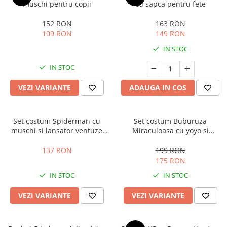
muschi pentru copii
cu sapca pentru fete
152 RON
163 RON
109 RON
149 RON
IN STOC
IN STOC
VEZI VARIANTE
ADAUGA IN COS
Set costum Spiderman cu
Set costum Buburuza
muschi si lansator ventuze
Miraculoasa cu yoyo si
pentru baieti
accesorii pentru copii,
KidMania®
137 RON
199 RON
175 RON
IN STOC
IN STOC
VEZI VARIANTE
VEZI VARIANTE