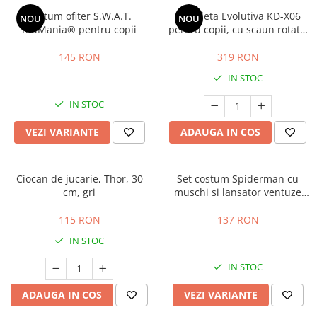
Costum ofiter S.W.A.T.
Tricicleta Evolutiva KD-X06
NOU
NOU
KidMania® pentru copii
pentru copii, cu scaun rotativ
360°, pozitie de somn si roti
din cauciuc, 9 luni – 6 ani, bej
145 RON
319 RON
IN STOC
IN STOC
VEZI VARIANTE
ADAUGA IN COS
Ciocan de jucarie, Thor, 30
Set costum Spiderman cu
cm, gri
muschi si lansator ventuze
pentru baieti
115 RON
137 RON
IN STOC
IN STOC
ADAUGA IN COS
VEZI VARIANTE