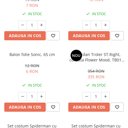
7 RON
IN STOC
IN STOC
ADAUGA IN COS
ADAUGA IN COS
Balon folie Sonic, 65 cm
Ghiozdan Troler ST.Right,
NOU
colectia Flower Mood, TB01,
roti silicon, 44x32x25 cm
12 RON
354 RON
6 RON
335 RON
IN STOC
IN STOC
ADAUGA IN COS
ADAUGA IN COS
Set costum Spiderman cu
Set costum Spiderman cu