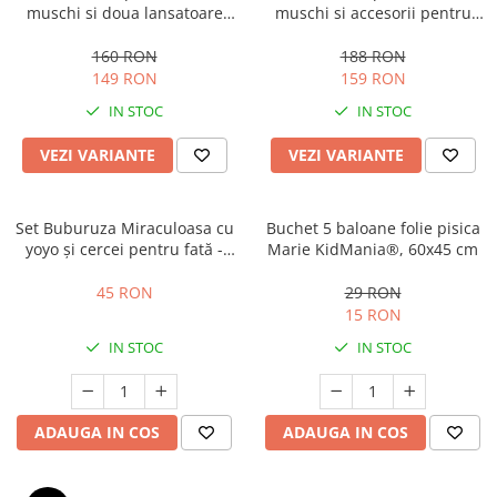
muschi si doua lansatoare
muschi si accesorii pentru
pentru baieti
baieti
160 RON
188 RON
149 RON
159 RON
IN STOC
IN STOC
VEZI VARIANTE
VEZI VARIANTE
Set Buburuza Miraculoasa cu
Buchet 5 baloane folie pisica
yoyo și cercei pentru fată -
Marie KidMania®, 60x45 cm
Ladybug
45 RON
29 RON
15 RON
IN STOC
IN STOC
ADAUGA IN COS
ADAUGA IN COS