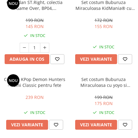
Ghiozdan ST.Right, colectia
Set costum Buburuza
NOU
Game Over, BP04,
Miraculoasa KidMania® cu
impermeabil, 43x32x20 cm
accesorii pentru fete
199 RON
172 RON
145 RON
155 RON
IN STOC
IN STOC
ADAUGA IN COS
VEZI VARIANTE
Costum KPop Demon Hunters
Set costum Buburuza
NOU
- Rumi Classic pentru fete
Miraculoasa cu yoyo si
accesorii pentru copii,
KidMania®
239 RON
199 RON
175 RON
IN STOC
IN STOC
VEZI VARIANTE
VEZI VARIANTE