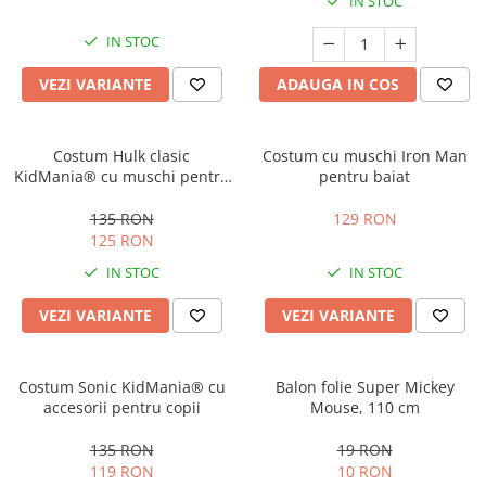
IN STOC
Costume Printi
Baloane latex
Costume Vrajitoare Copii
Pinata petreceri
IN STOC
Costume pentru Halloween
VEZI VARIANTE
ADAUGA IN COS
Costume Populare
Costum Hulk clasic
Costum cu muschi Iron Man
KidMania® cu muschi pentru
pentru baiat
baieti
135 RON
129 RON
125 RON
IN STOC
IN STOC
VEZI VARIANTE
VEZI VARIANTE
Costum Sonic KidMania® cu
Balon folie Super Mickey
accesorii pentru copii
Mouse, 110 cm
135 RON
19 RON
119 RON
10 RON