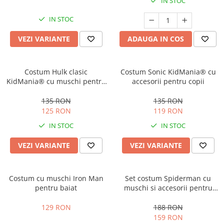
IN STOC
Costume Printi
Baloane latex
Costume Vrajitoare Copii
Pinata petreceri
IN STOC
Costume pentru Halloween
VEZI VARIANTE
ADAUGA IN COS
Costume Populare
Costum Hulk clasic
Costum Sonic KidMania® cu
KidMania® cu muschi pentru
accesorii pentru copii
baieti
135 RON
135 RON
125 RON
119 RON
IN STOC
IN STOC
VEZI VARIANTE
VEZI VARIANTE
Costum cu muschi Iron Man
Set costum Spiderman cu
pentru baiat
muschi si accesorii pentru
baieti
129 RON
188 RON
159 RON