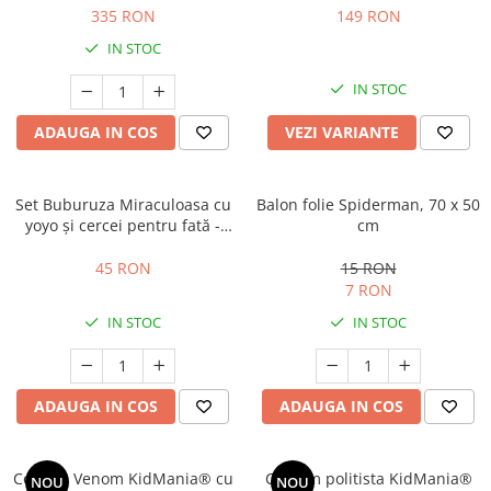
335 RON
149 RON
IN STOC
IN STOC
ADAUGA IN COS
VEZI VARIANTE
Set Buburuza Miraculoasa cu
Balon folie Spiderman, 70 x 50
yoyo și cercei pentru fată -
cm
Ladybug
45 RON
15 RON
7 RON
IN STOC
IN STOC
ADAUGA IN COS
ADAUGA IN COS
Costum Venom KidMania® cu
Costum politista KidMania®
NOU
NOU