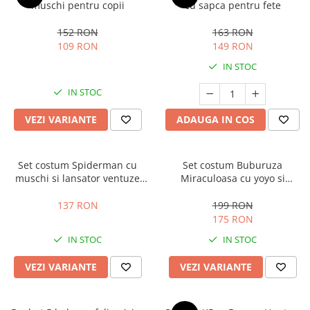
muschi pentru copii
cu sapca pentru fete
152 RON
163 RON
109 RON
149 RON
IN STOC
IN STOC
VEZI VARIANTE
ADAUGA IN COS
Set costum Spiderman cu
Set costum Buburuza
muschi si lansator ventuze
Miraculoasa cu yoyo si
pentru baieti
accesorii pentru copii,
KidMania®
137 RON
199 RON
175 RON
IN STOC
IN STOC
VEZI VARIANTE
VEZI VARIANTE