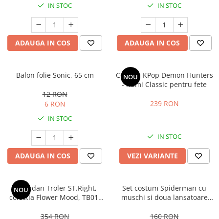
IN STOC
IN STOC
ADAUGA IN COS
ADAUGA IN COS
Balon folie Sonic, 65 cm
Costum KPop Demon Hunters
NOU
- Rumi Classic pentru fete
12 RON
239 RON
6 RON
IN STOC
IN STOC
ADAUGA IN COS
VEZI VARIANTE
Ghiozdan Troler ST.Right,
Set costum Spiderman cu
NOU
colectia Flower Mood, TB01,
muschi si doua lansatoare
roti silicon, 44x32x25 cm
pentru baieti
354 RON
160 RON