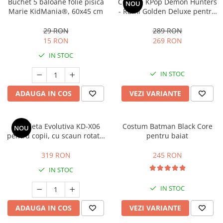
Buchet 5 baloane folie pisica
Costum KPop Demon Hunters
NOU
Marie KidMania®, 60x45 cm
- Rumi Golden Deluxe pentru
fete
29 RON
289 RON
15 RON
269 RON
IN STOC
IN STOC
ADAUGA IN COS
VEZI VARIANTE
Tricicleta Evolutiva KD-X06
Costum Batman Black Core
NOU
pentru copii, cu scaun rotativ
pentru baiat
360°, pozitie de somn si roti
din cauciuc, 9 luni – 6 ani, bej
319 RON
245 RON
IN STOC
IN STOC
ADAUGA IN COS
VEZI VARIANTE