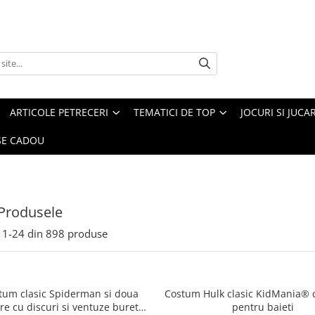
ARTICOLE PETRECERI
TEMATICI DE TOP
JOCURI SI JUCA
E CADOU
Produsele
1-
24
din
898
produse
stum clasic Spiderman si doua
Costum Hulk clasic KidMania® 
re cu discuri si ventuze burete
pentru baieti