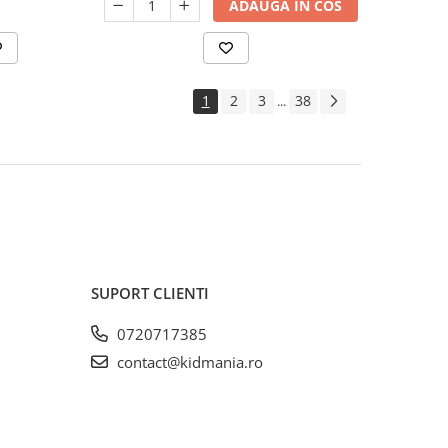
ADAUGA IN COS
1
2
3
38
...
SUPORT CLIENTI
0720717385
contact@kidmania.ro