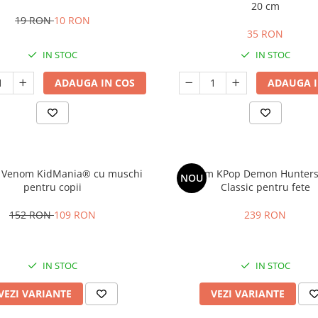
20 cm
19 RON
10 RON
35 RON
IN STOC
IN STOC
ADAUGA IN COS
ADAUGA I
 Venom KidMania® cu muschi
Costum KPop Demon Hunters
NOU
pentru copii
Classic pentru fete
152 RON
109 RON
239 RON
IN STOC
IN STOC
VEZI VARIANTE
VEZI VARIANTE