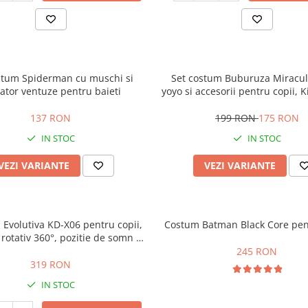
stum Spiderman cu muschi si
Set costum Buburuza Miracul
ator ventuze pentru baieti
yoyo si accesorii pentru copii,
137 RON
199 RON
175 RON
IN STOC
IN STOC
VEZI VARIANTE
VEZI VARIANTE
a Evolutiva KD-X06 pentru copii,
Costum Batman Black Core pen
rotativ 360°, pozitie de somn si
in cauciuc, 9 luni – 6 ani, bej
245 RON
319 RON
IN STOC