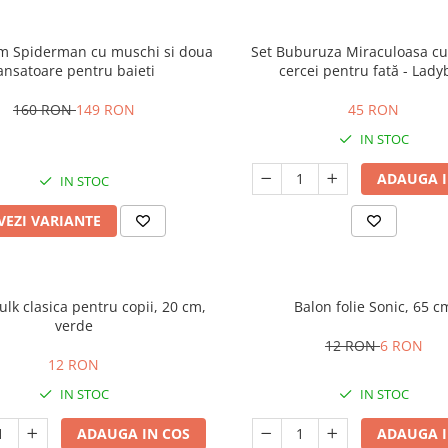
um Spiderman cu muschi si doua
Set Buburuza Miraculoasa cu 
ansatoare pentru baieti
cercei pentru fată - Lad
160 RON
149 RON
45 RON
IN STOC
ADAUGA I
IN STOC
VEZI VARIANTE
lk clasica pentru copii, 20 cm,
Balon folie Sonic, 65 c
verde
12 RON
6 RON
12 RON
IN STOC
IN STOC
ADAUGA IN COS
ADAUGA I