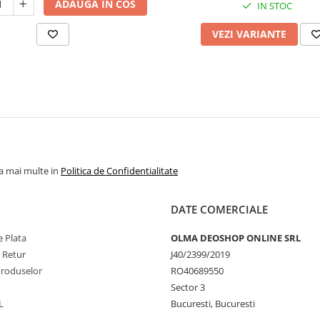
ADAUGA IN COS
IN STOC
VEZI VARIANTE
la mai multe in
Politica de Confidentialitate
DATE COMERCIALE
 Plata
OLMA DEOSHOP ONLINE SRL
e Retur
J40/2399/2019
Produselor
RO40689550
Sector 3
L
Bucuresti, Bucuresti