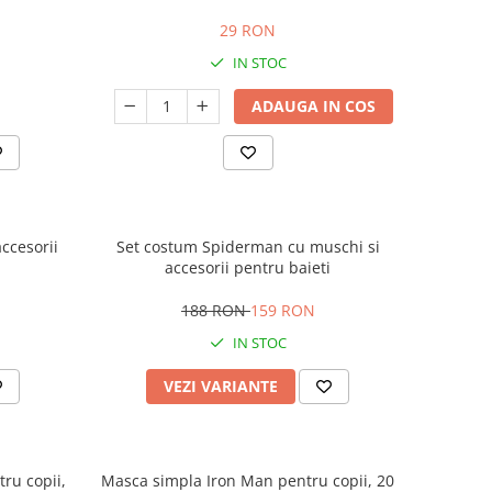
29 RON
IN STOC
ADAUGA IN COS
ccesorii
Set costum Spiderman cu muschi si
accesorii pentru baieti
188 RON
159 RON
IN STOC
VEZI VARIANTE
ru copii,
Masca simpla Iron Man pentru copii, 20