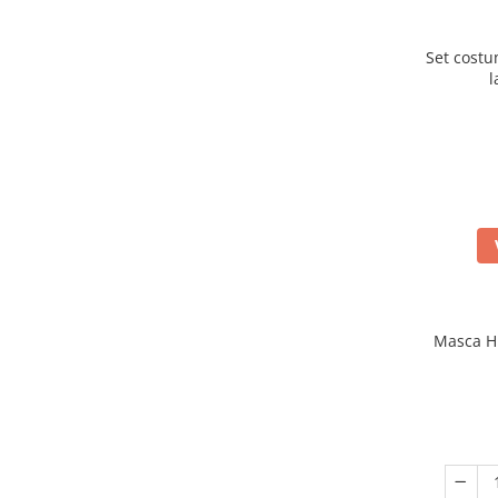
Set cost
l
Masca Hu