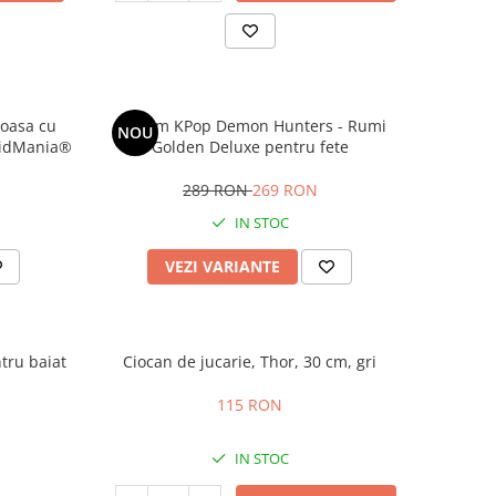
oasa cu
Costum KPop Demon Hunters - Rumi
NOU
 KidMania®
Golden Deluxe pentru fete
289 RON
269 RON
IN STOC
VEZI VARIANTE
tru baiat
Ciocan de jucarie, Thor, 30 cm, gri
115 RON
IN STOC