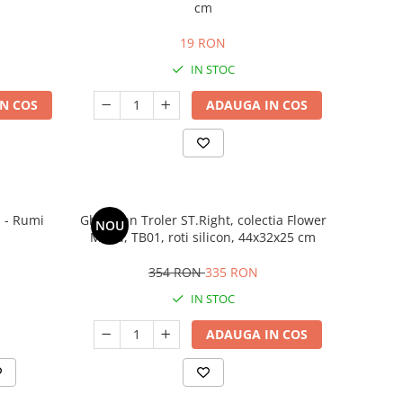
cm
19 RON
IN STOC
N COS
ADAUGA IN COS
 - Rumi
Ghiozdan Troler ST.Right, colectia Flower
NOU
Mood, TB01, roti silicon, 44x32x25 cm
354 RON
335 RON
IN STOC
ADAUGA IN COS