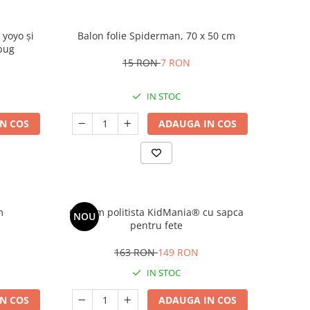
yoyo și
Balon folie Spiderman, 70 x 50 cm
ybug
15 RON
7 RON
IN STOC
N COS
ADAUGA IN COS
m
Costum politista KidMania® cu sapca
NOU
pentru fete
163 RON
149 RON
IN STOC
N COS
ADAUGA IN COS