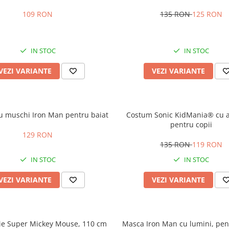
copii
109 RON
135 RON
125 RON
IN STOC
IN STOC
VEZI VARIANTE
VEZI VARIANTE
u muschi Iron Man pentru baiat
Costum Sonic KidMania® cu a
pentru copii
129 RON
135 RON
119 RON
IN STOC
IN STOC
VEZI VARIANTE
VEZI VARIANTE
lie Super Mickey Mouse, 110 cm
Masca Iron Man cu lumini, pent