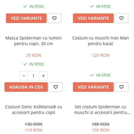
Costume Printi
Baloane latex
IN STOC
IN STOC
Costume Vrajitoare Copii
Pinata petreceri
Costume pentru Halloween
VEZI VARIANTE
VEZI VARIANTE
Costume Populare
Masca Spiderman cu lumini
Costum cu muschi Iron Man
pentru copii, 20 cm
pentru baiat
29 RON
129 RON
IN STOC
IN STOC
ADAUGA IN COS
VEZI VARIANTE
Costum Sonic KidMania® cu
Set costum Spiderman cu
accesorii pentru copii
muschi si accesorii pentru
baieti
135 RON
188 RON
119 RON
159 RON