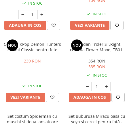
109 RON
IN STOC
IN STOC
ADAUGA IN COS
VEZI VARIANTE
Costum KPop Demon Hunters
Ghiozdan Troler ST.Right,
NOU
NOU
- Rumi Classic pentru fete
colectia Flower Mood, TB01,
roti silicon, 44x32x25 cm
239 RON
354 RON
335 RON
IN STOC
IN STOC
VEZI VARIANTE
ADAUGA IN COS
Set costum Spiderman cu
Set Buburuza Miraculoasa cu
muschi si doua lansatoare
yoyo și cercei pentru fată -
pentru baieti
Ladybug