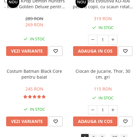
Costum KPop Demon Hunters
Tricicleta Evolutiva KD-X06
NOU
NOU
- Rumi Golden Deluxe pentru
pentru copii, cu scaun rotativ
fete
360°, pozitie de somn si roti
din cauciuc, 9 luni – 6 ani, bej
289 RON
319 RON
269 RON
IN STOC
IN STOC
VEZI VARIANTE
ADAUGA IN COS
Costum Batman Black Core
Ciocan de jucarie, Thor, 30
pentru baiat
cm, gri
245 RON
115 RON
IN STOC
IN STOC
VEZI VARIANTE
ADAUGA IN COS