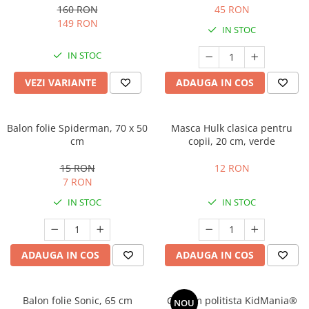
160 RON
45 RON
149 RON
IN STOC
IN STOC
VEZI VARIANTE
ADAUGA IN COS
Balon folie Spiderman, 70 x 50
Masca Hulk clasica pentru
cm
copii, 20 cm, verde
15 RON
12 RON
7 RON
IN STOC
IN STOC
ADAUGA IN COS
ADAUGA IN COS
Balon folie Sonic, 65 cm
Costum politista KidMania®
NOU