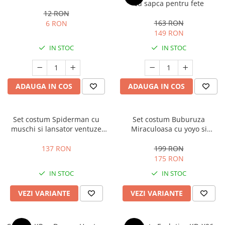
cu sapca pentru fete
12 RON
163 RON
6 RON
149 RON
IN STOC
IN STOC
ADAUGA IN COS
ADAUGA IN COS
Set costum Spiderman cu
Set costum Buburuza
muschi si lansator ventuze
Miraculoasa cu yoyo si
pentru baieti
accesorii pentru copii,
KidMania®
137 RON
199 RON
175 RON
IN STOC
IN STOC
VEZI VARIANTE
VEZI VARIANTE