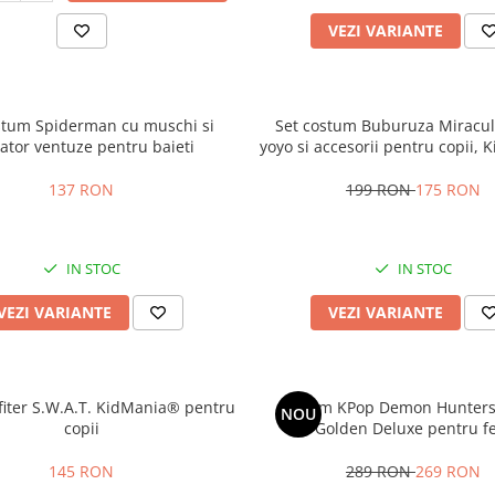
VEZI VARIANTE
stum Spiderman cu muschi si
Set costum Buburuza Miracul
ator ventuze pentru baieti
yoyo si accesorii pentru copii,
137 RON
199 RON
175 RON
IN STOC
IN STOC
VEZI VARIANTE
VEZI VARIANTE
iter S.W.A.T. KidMania® pentru
Costum KPop Demon Hunters
NOU
copii
Golden Deluxe pentru f
145 RON
289 RON
269 RON