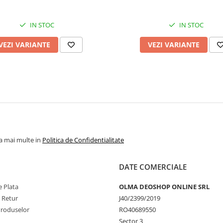
IN STOC
IN STOC
VEZI VARIANTE
VEZI VARIANTE
la mai multe in
Politica de Confidentialitate
DATE COMERCIALE
 Plata
OLMA DEOSHOP ONLINE SRL
e Retur
J40/2399/2019
Produselor
RO40689550
Sector 3