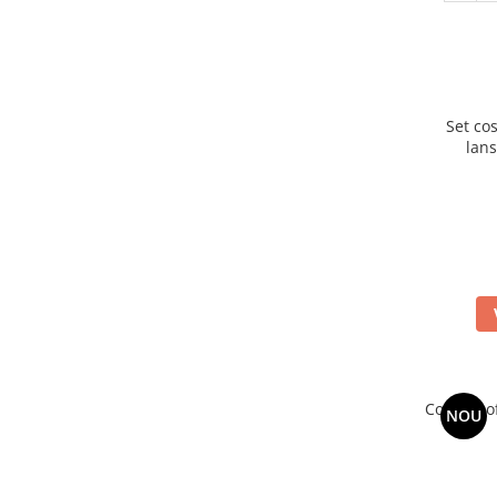
Set co
lans
Costum of
NOU