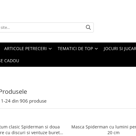
ARTICOLE PETRECERI
TEMATICI DE TOP
JOCURI SI JUCA
E CADOU
Produsele
1-
24
din
906
produse
stum clasic Spiderman si doua
Masca Spiderman cu lumini pen
re cu discuri si ventuze burete
20 cm