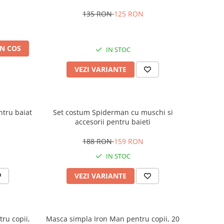
135 RON
125 RON
N COS
IN STOC
VEZI VARIANTE
tru baiat
Set costum Spiderman cu muschi si
accesorii pentru baieti
188 RON
159 RON
IN STOC
VEZI VARIANTE
ru copii,
Masca simpla Iron Man pentru copii, 20