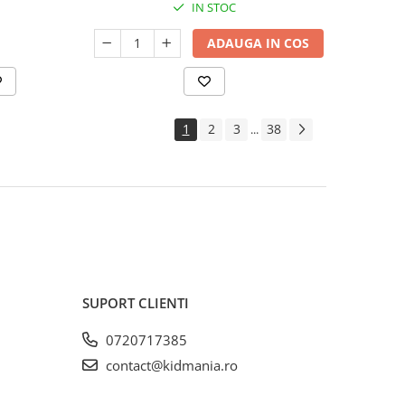
IN STOC
ADAUGA IN COS
1
2
3
38
...
SUPORT CLIENTI
0720717385
contact@kidmania.ro