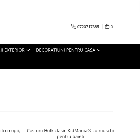
0720717385
0
RII EXTERIOR
DECORATIUNI PENTRU CASA
tru copii,
Costum Hulk clasic KidMania® cu muschi
pentru baieti