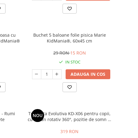
oasa cu
Buchet 5 baloane folie pisica Marie
 KidMania®
KidMania®, 60x45 cm
29 RON
15 RON
IN STOC
ADAUGA IN COS
 - Rumi
Tricicleta Evolutiva KD-X06 pentru copii,
NOU
ete
cu scaun rotativ 360°, pozitie de somn si
roti din cauciuc, 9 luni – 6 ani, bej
319 RON