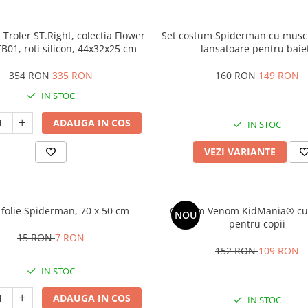
Troler ST.Right, colectia Flower
Set costum Spiderman cu musch
B01, roti silicon, 44x32x25 cm
lansatoare pentru baie
354 RON
335 RON
160 RON
149 RON
IN STOC
ADAUGA IN COS
IN STOC
VEZI VARIANTE
 folie Spiderman, 70 x 50 cm
Costum Venom KidMania® cu
NOU
pentru copii
15 RON
7 RON
152 RON
109 RON
IN STOC
ADAUGA IN COS
IN STOC