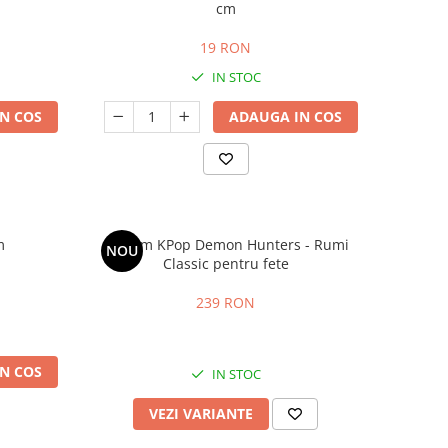
cm
19 RON
IN STOC
N COS
ADAUGA IN COS
m
Costum KPop Demon Hunters - Rumi
NOU
Classic pentru fete
239 RON
N COS
IN STOC
VEZI VARIANTE