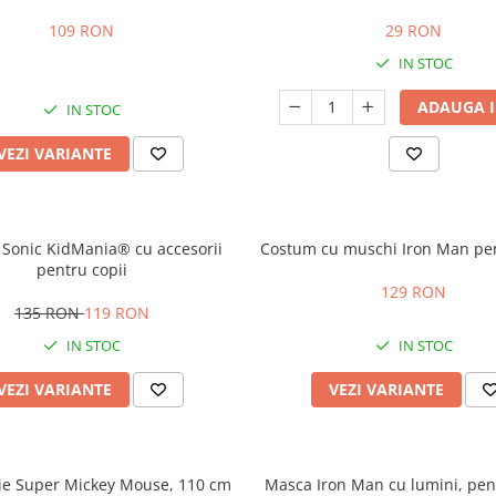
copii
109 RON
29 RON
IN STOC
ADAUGA I
IN STOC
VEZI VARIANTE
Sonic KidMania® cu accesorii
Costum cu muschi Iron Man pen
pentru copii
129 RON
135 RON
119 RON
IN STOC
IN STOC
VEZI VARIANTE
VEZI VARIANTE
lie Super Mickey Mouse, 110 cm
Masca Iron Man cu lumini, pent