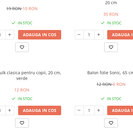
20 cm
19 RON
10 RON
35 RON
IN STOC
IN STOC
ADAUGA IN COS
ADAUGA I
lk clasica pentru copii, 20 cm,
Balon folie Sonic, 65 c
verde
12 RON
6 RON
12 RON
IN STOC
IN STOC
ADAUGA IN COS
ADAUGA I