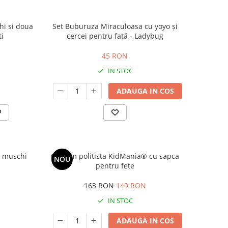
i si doua
Set Buburuza Miraculoasa cu yoyo și
ti
cercei pentru fată - Ladybug
45 RON
IN STOC
ADAUGA IN COS
 muschi
Costum politista KidMania® cu sapca
NOU
pentru fete
163 RON
149 RON
IN STOC
ADAUGA IN COS