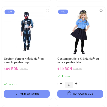
NOU
NOU
Costum Venom KidMania® cu
Costum politista KidMania® cu
muschi pentru copii
sapca pentru fete
109 RON
149 RON
152 RON
163 RON
In stoc
In stoc
VEZI VARIANTE
ADAUGA IN COS