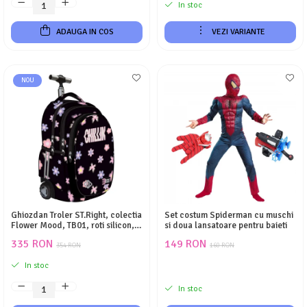
In stoc
ADAUGA IN COS
VEZI VARIANTE
NOU
Ghiozdan Troler ST.Right, colectia
Set costum Spiderman cu muschi
Flower Mood, TB01, roti silicon,
si doua lansatoare pentru baieti
44x32x25 cm
335 RON
149 RON
354 RON
160 RON
In stoc
In stoc