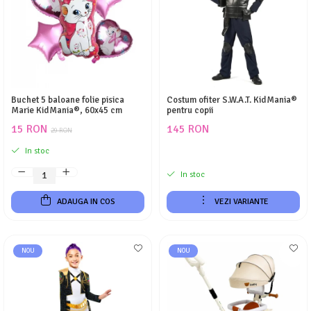
Buchet 5 baloane folie pisica
Costum ofiter S.W.A.T. KidMania®
Marie KidMania®, 60x45 cm
pentru copii
15 RON
145 RON
29 RON
In stoc
In stoc
ADAUGA IN COS
VEZI VARIANTE
NOU
NOU