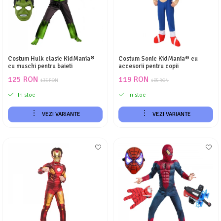
Costum Hulk clasic KidMania®
Costum Sonic KidMania® cu
cu muschi pentru baieti
accesorii pentru copii
125 RON
119 RON
135 RON
135 RON
In stoc
In stoc
VEZI VARIANTE
VEZI VARIANTE