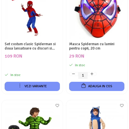
Costume Printi
Baloane latex
Costume Vrajitoare Copii
Pinata petreceri
Costume pentru Halloween
Costume Populare
Set costum clasic Spiderman si
Masca Spiderman cu lumini
doua lansatoare cu discuri si
pentru copii, 20 cm
ventuze burete copii
109 RON
29 RON
In stoc
In stoc
VEZI VARIANTE
ADAUGA IN COS