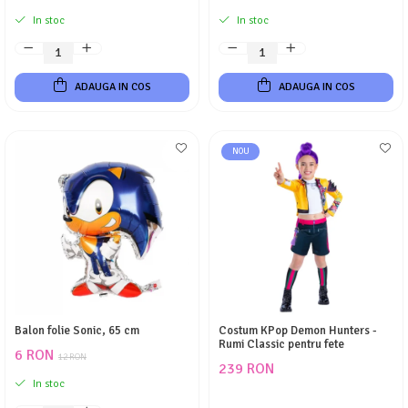
In stoc
In stoc
ADAUGA IN COS
ADAUGA IN COS
NOU
Balon folie Sonic, 65 cm
Costum KPop Demon Hunters -
Rumi Classic pentru fete
6 RON
12 RON
239 RON
In stoc