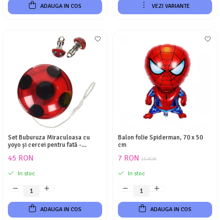
ADAUGA IN COS
VEZI VARIANTE
Set Buburuza Miraculoasa cu
Balon folie Spiderman, 70 x 50
yoyo și cercei pentru fată -
cm
Ladybug
45 RON
7 RON
15 RON
In stoc
In stoc
ADAUGA IN COS
ADAUGA IN COS