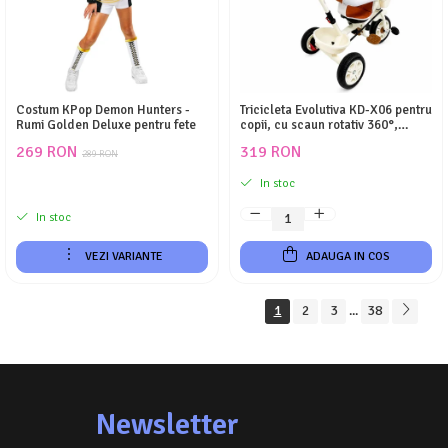
Costum KPop Demon Hunters -
Tricicleta Evolutiva KD-X06 pentru
Rumi Golden Deluxe pentru fete
copii, cu scaun rotativ 360°,
pozitie de somn si roti din
269 RON
319 RON
cauciuc, 9 luni – 6 ani, bej
289 RON
In stoc
In stoc
VEZI VARIANTE
ADAUGA IN COS
1
2
3
38
...
Newsletter