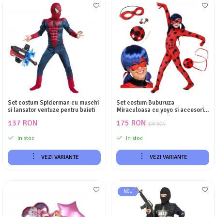
Set costum Spiderman cu muschi
Set costum Buburuza
si lansator ventuze pentru baieti
Miraculoasa cu yoyo si accesorii
pentru copii, KidMania®
137 RON
175 RON
199 RON
In stoc
In stoc
VEZI VARIANTE
VEZI VARIANTE
NOU