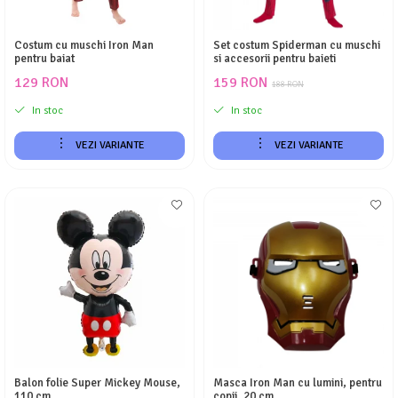
Costum cu muschi Iron Man
Set costum Spiderman cu muschi
pentru baiat
si accesorii pentru baieti
129 RON
159 RON
188 RON
In stoc
In stoc
VEZI VARIANTE
VEZI VARIANTE
Balon folie Super Mickey Mouse,
Masca Iron Man cu lumini, pentru
110 cm
copii, 20 cm