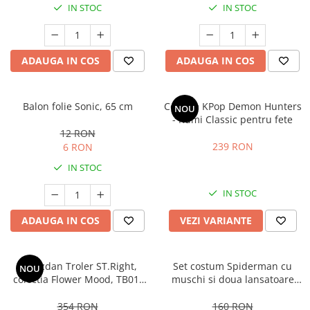
IN STOC
IN STOC
ADAUGA IN COS
ADAUGA IN COS
Balon folie Sonic, 65 cm
Costum KPop Demon Hunters
NOU
- Rumi Classic pentru fete
12 RON
239 RON
6 RON
IN STOC
IN STOC
ADAUGA IN COS
VEZI VARIANTE
Ghiozdan Troler ST.Right,
Set costum Spiderman cu
NOU
colectia Flower Mood, TB01,
muschi si doua lansatoare
roti silicon, 44x32x25 cm
pentru baieti
354 RON
160 RON