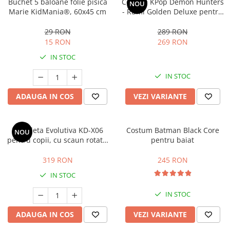
Buchet 5 baloane folie pisica
Costum KPop Demon Hunters
NOU
Marie KidMania®, 60x45 cm
- Rumi Golden Deluxe pentru
fete
29 RON
289 RON
15 RON
269 RON
IN STOC
IN STOC
ADAUGA IN COS
VEZI VARIANTE
Tricicleta Evolutiva KD-X06
Costum Batman Black Core
NOU
pentru copii, cu scaun rotativ
pentru baiat
360°, pozitie de somn si roti
din cauciuc, 9 luni – 6 ani, bej
319 RON
245 RON
IN STOC
IN STOC
ADAUGA IN COS
VEZI VARIANTE