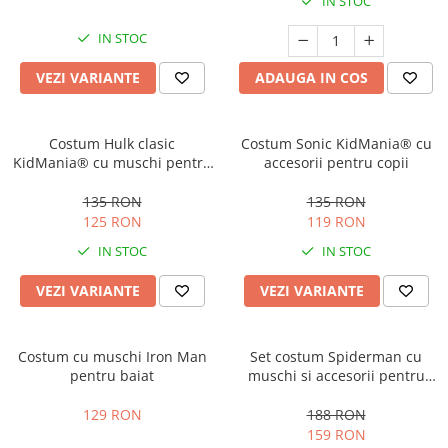
IN STOC
Costume Printi
Baloane latex
Costume Vrajitoare Copii
Pinata petreceri
IN STOC
Costume pentru Halloween
VEZI VARIANTE
ADAUGA IN COS
Costume Populare
Costum Hulk clasic
Costum Sonic KidMania® cu
KidMania® cu muschi pentru
accesorii pentru copii
baieti
135 RON
135 RON
125 RON
119 RON
IN STOC
IN STOC
VEZI VARIANTE
VEZI VARIANTE
Costum cu muschi Iron Man
Set costum Spiderman cu
pentru baiat
muschi si accesorii pentru
baieti
129 RON
188 RON
159 RON