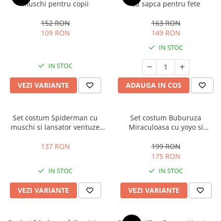
muschi pentru copii
cu sapca pentru fete
152 RON
163 RON
109 RON
149 RON
IN STOC
IN STOC
VEZI VARIANTE
ADAUGA IN COS
Set costum Spiderman cu
Set costum Buburuza
muschi si lansator ventuze
Miraculoasa cu yoyo si
pentru baieti
accesorii pentru copii,
KidMania®
137 RON
199 RON
175 RON
IN STOC
IN STOC
VEZI VARIANTE
VEZI VARIANTE