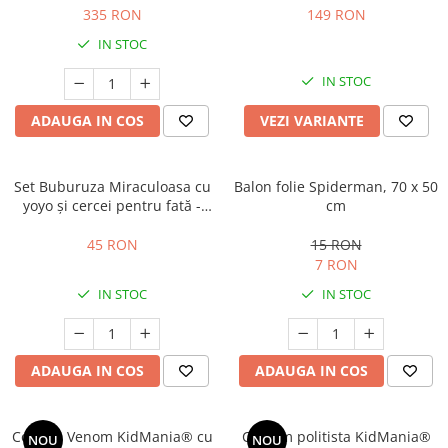
335 RON
149 RON
IN STOC
IN STOC
ADAUGA IN COS
VEZI VARIANTE
Set Buburuza Miraculoasa cu
Balon folie Spiderman, 70 x 50
yoyo și cercei pentru fată -
cm
Ladybug
45 RON
15 RON
7 RON
IN STOC
IN STOC
ADAUGA IN COS
ADAUGA IN COS
Costum Venom KidMania® cu
Costum politista KidMania®
NOU
NOU