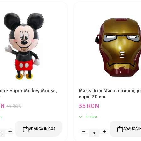
folie Super Mickey Mouse,
Masca Iron Man cu lumini, p
m
copii, 20 cm
ON
35 RON
19 RON
oc
In stoc
ADAUGA IN COS
ADAUGA I