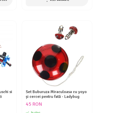
schi si
Set Buburuza Miraculoasa cu yoyo
i
și cercei pentru fată - Ladybug
45 RON
In stoc