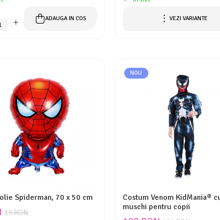
ADAUGA IN COS
VEZI VARIANTE
NOU
folie Spiderman, 70 x 50 cm
Costum Venom KidMania® c
muschi pentru copii
N
15 RON