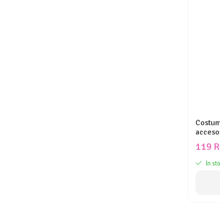
Costum
accesor
119 
In st