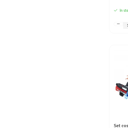
In st
Set co