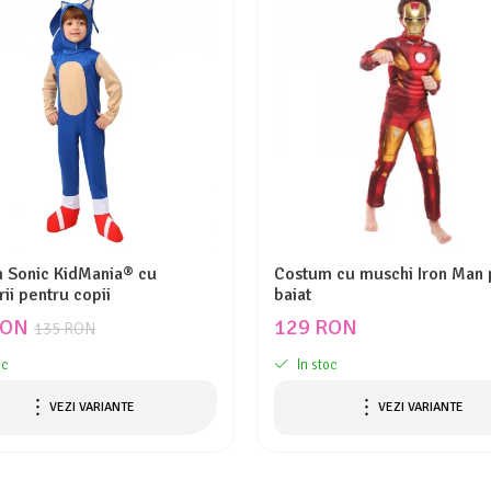
 Sonic KidMania® cu
Costum cu muschi Iron Man 
ii pentru copii
baiat
RON
129 RON
135 RON
oc
In stoc
VEZI VARIANTE
VEZI VARIANTE