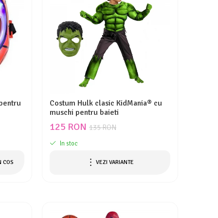
pentru
Costum Hulk clasic KidMania® cu
muschi pentru baieti
125 RON
135 RON
In stoc
N COS
VEZI VARIANTE