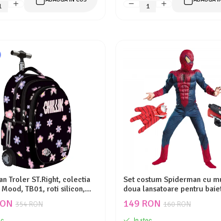
n Troler ST.Right, colectia
Set costum Spiderman cu mu
Mood, TB01, roti silicon,
doua lansatoare pentru baiet
x25 cm
RON
149 RON
354 RON
160 RON
oc
In stoc