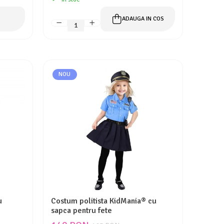
ADAUGA IN COS
NOU
u
Costum politista KidMania® cu
sapca pentru fete