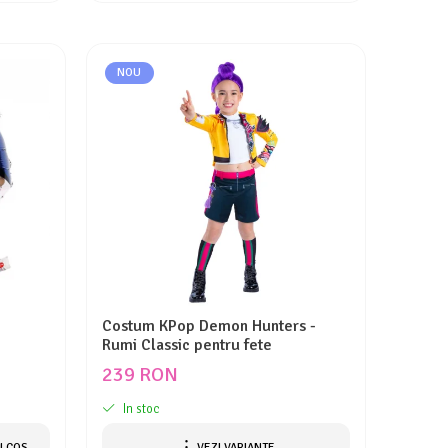
NOU
Costum KPop Demon Hunters -
Rumi Classic pentru fete
239 RON
In stoc
N COS
VEZI VARIANTE