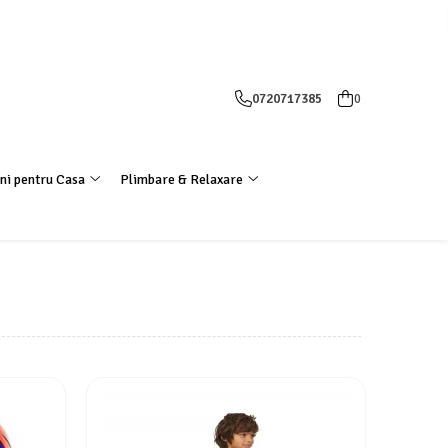
0720717385
0
ni pentru Casa
Plimbare & Relaxare