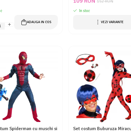
109 RON
152 RON
oc
In stoc
ADAUGA IN COS
VEZI VARIANTE
stum Spiderman cu muschi si
Set costum Buburuza Mirac