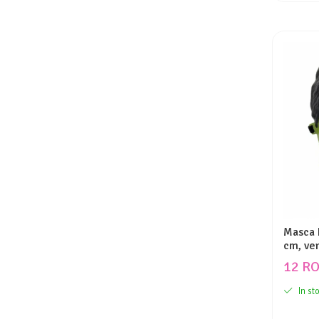
Masca H
cm, ve
12 R
In st