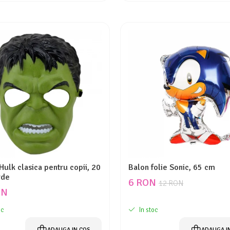
ulk clasica pentru copii, 20
Balon folie Sonic, 65 cm
rde
6 RON
12 RON
ON
oc
In stoc
ADAUGA IN COS
ADAUGA I