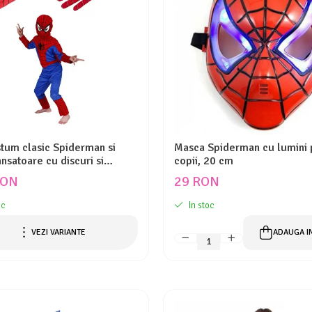
stum clasic Spiderman si
Masca Spiderman cu lumini 
nsatoare cu discuri si
copii, 20 cm
e burete copii
RON
29 RON
oc
In stoc
VEZI VARIANTE
ADAUGA I