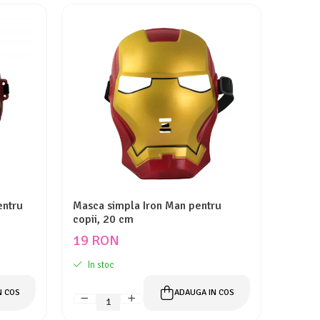
entru
Masca simpla Iron Man pentru
copii, 20 cm
19 RON
In stoc
N COS
ADAUGA IN COS