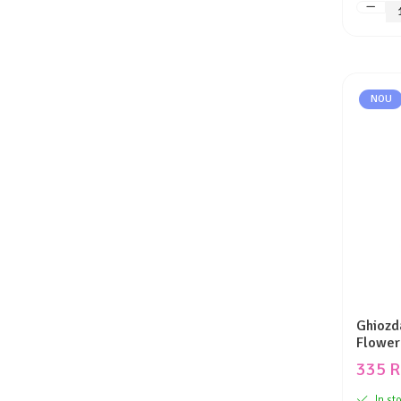
NOU
Ghiozda
Flower 
44x32
335 
In st