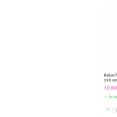
Balon 
110 c
10 R
In st