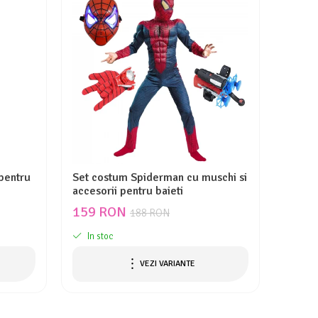
pentru
Set costum Spiderman cu muschi si
accesorii pentru baieti
159 RON
188 RON
In stoc
VEZI VARIANTE