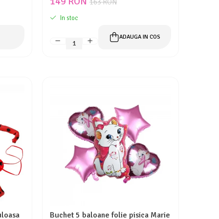
149 RON
163 RON
In stoc
ADAUGA IN COS
uloasa
Buchet 5 baloane folie pisica Marie