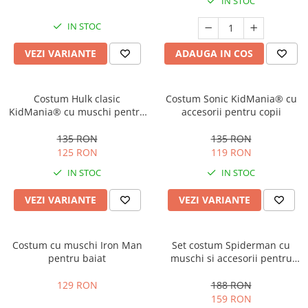
IN STOC
Costume Printi
Baloane latex
Costume Vrajitoare Copii
Pinata petreceri
IN STOC
Costume pentru Halloween
VEZI VARIANTE
ADAUGA IN COS
Costume Populare
Costum Hulk clasic
Costum Sonic KidMania® cu
KidMania® cu muschi pentru
accesorii pentru copii
baieti
135 RON
135 RON
125 RON
119 RON
IN STOC
IN STOC
VEZI VARIANTE
VEZI VARIANTE
Costum cu muschi Iron Man
Set costum Spiderman cu
pentru baiat
muschi si accesorii pentru
baieti
129 RON
188 RON
159 RON