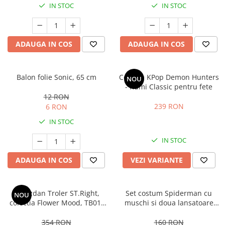
IN STOC
IN STOC
ADAUGA IN COS
ADAUGA IN COS
Balon folie Sonic, 65 cm
Costum KPop Demon Hunters
NOU
- Rumi Classic pentru fete
12 RON
239 RON
6 RON
IN STOC
IN STOC
ADAUGA IN COS
VEZI VARIANTE
Ghiozdan Troler ST.Right,
Set costum Spiderman cu
NOU
colectia Flower Mood, TB01,
muschi si doua lansatoare
roti silicon, 44x32x25 cm
pentru baieti
354 RON
160 RON