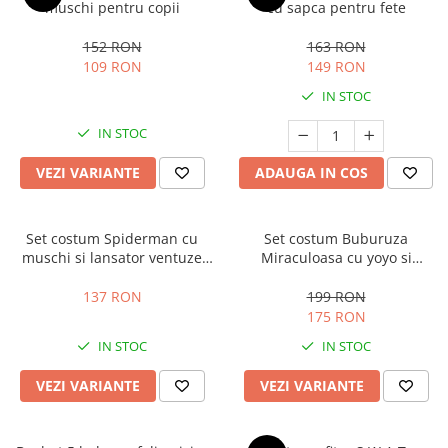
muschi pentru copii
cu sapca pentru fete
152 RON
163 RON
109 RON
149 RON
IN STOC
IN STOC
VEZI VARIANTE
ADAUGA IN COS
Set costum Spiderman cu
Set costum Buburuza
muschi si lansator ventuze
Miraculoasa cu yoyo si
pentru baieti
accesorii pentru copii,
KidMania®
137 RON
199 RON
175 RON
IN STOC
IN STOC
VEZI VARIANTE
VEZI VARIANTE