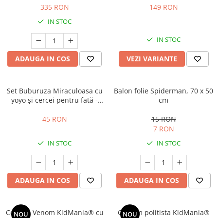
335 RON
149 RON
IN STOC
IN STOC
ADAUGA IN COS
VEZI VARIANTE
Set Buburuza Miraculoasa cu
Balon folie Spiderman, 70 x 50
yoyo și cercei pentru fată -
cm
Ladybug
45 RON
15 RON
7 RON
IN STOC
IN STOC
ADAUGA IN COS
ADAUGA IN COS
Costum Venom KidMania® cu
Costum politista KidMania®
NOU
NOU