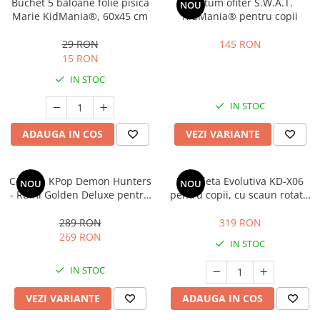
Buchet 5 baloane folie pisica
Costum ofiter S.W.A.T.
NOU
Marie KidMania®, 60x45 cm
KidMania® pentru copii
29 RON
145 RON
15 RON
IN STOC
IN STOC
ADAUGA IN COS
VEZI VARIANTE
Costum KPop Demon Hunters
Tricicleta Evolutiva KD-X06
NOU
NOU
- Rumi Golden Deluxe pentru
pentru copii, cu scaun rotativ
fete
360°, pozitie de somn si roti
din cauciuc, 9 luni – 6 ani, bej
289 RON
319 RON
269 RON
IN STOC
IN STOC
VEZI VARIANTE
ADAUGA IN COS