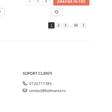
ADAUGA IN COS
1
2
3
38
...
SUPORT CLIENTI
0720717385
contact@kidmania.ro