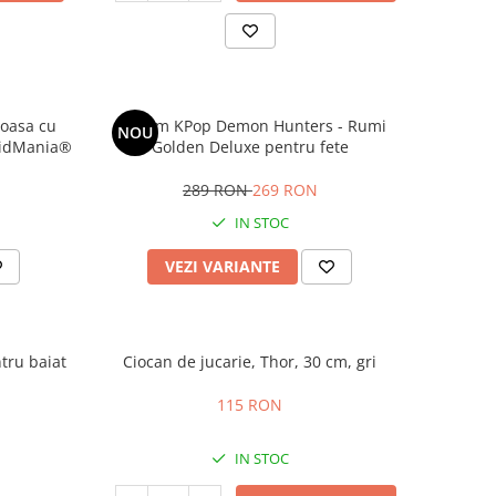
oasa cu
Costum KPop Demon Hunters - Rumi
NOU
 KidMania®
Golden Deluxe pentru fete
289 RON
269 RON
IN STOC
VEZI VARIANTE
tru baiat
Ciocan de jucarie, Thor, 30 cm, gri
115 RON
IN STOC