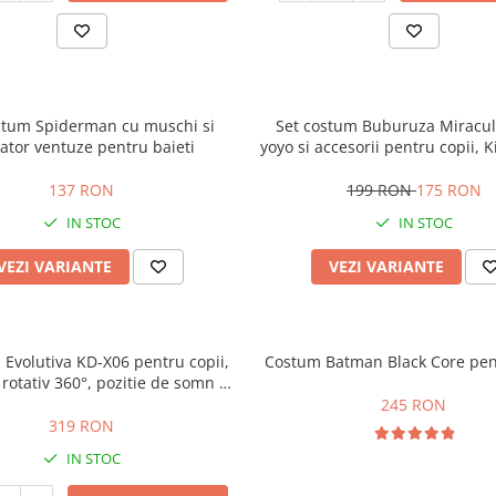
stum Spiderman cu muschi si
Set costum Buburuza Miracul
ator ventuze pentru baieti
yoyo si accesorii pentru copii,
137 RON
199 RON
175 RON
IN STOC
IN STOC
VEZI VARIANTE
VEZI VARIANTE
a Evolutiva KD-X06 pentru copii,
Costum Batman Black Core pen
rotativ 360°, pozitie de somn si
in cauciuc, 9 luni – 6 ani, bej
245 RON
319 RON
IN STOC