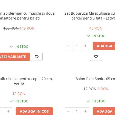
um Spiderman cu muschi si doua
Set Buburuza Miraculoasa cu 
ansatoare pentru baieti
cercei pentru fată - Lad
160 RON
149 RON
45 RON
IN STOC
ADAUGA I
IN STOC
VEZI VARIANTE
lk clasica pentru copii, 20 cm,
Balon folie Sonic, 65 c
verde
12 RON
6 RON
12 RON
IN STOC
IN STOC
ADAUGA IN COS
ADAUGA I