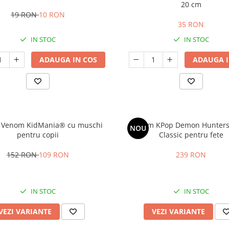
20 cm
19 RON
10 RON
35 RON
IN STOC
IN STOC
ADAUGA IN COS
ADAUGA I
 Venom KidMania® cu muschi
Costum KPop Demon Hunters
NOU
pentru copii
Classic pentru fete
152 RON
109 RON
239 RON
IN STOC
IN STOC
VEZI VARIANTE
VEZI VARIANTE