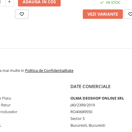
ADAUGA IN COS
IN STOC
VEZI VARIANTE
la mai multe in
Politica de Confidentialitate
DATE COMERCIALE
 Plata
OLMA DEOSHOP ONLINE SRL
e Retur
J40/2399/2019
Produselor
RO40689550
Sector 3
L
Bucuresti, Bucuresti