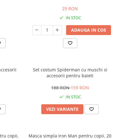
29 RON
IN STOC
ADAUGA IN COS
ccesorii
Set costum Spiderman cu muschi si
accesorii pentru baieti
188 RON
159 RON
IN STOC
VEZI VARIANTE
ru copii,
Masca simpla Iron Man pentru copii, 20