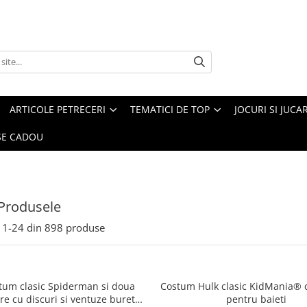
ARTICOLE PETRECERI
TEMATICI DE TOP
JOCURI SI JUCA
E CADOU
Produsele
1-
24
din
898
produse
stum clasic Spiderman si doua
Costum Hulk clasic KidMania® 
re cu discuri si ventuze burete
pentru baieti