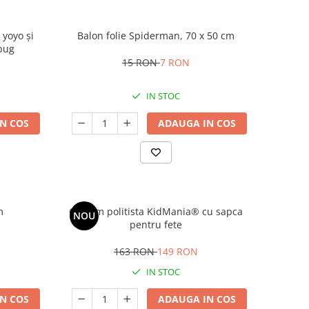
yoyo și
Balon folie Spiderman, 70 x 50 cm
ybug
15 RON
7 RON
IN STOC
N COS
ADAUGA IN COS
m
Costum politista KidMania® cu sapca
NOU
pentru fete
163 RON
149 RON
IN STOC
N COS
ADAUGA IN COS