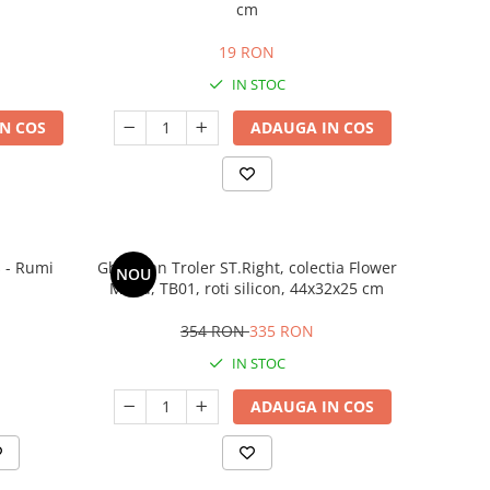
cm
19 RON
IN STOC
N COS
ADAUGA IN COS
 - Rumi
Ghiozdan Troler ST.Right, colectia Flower
NOU
Mood, TB01, roti silicon, 44x32x25 cm
354 RON
335 RON
IN STOC
ADAUGA IN COS