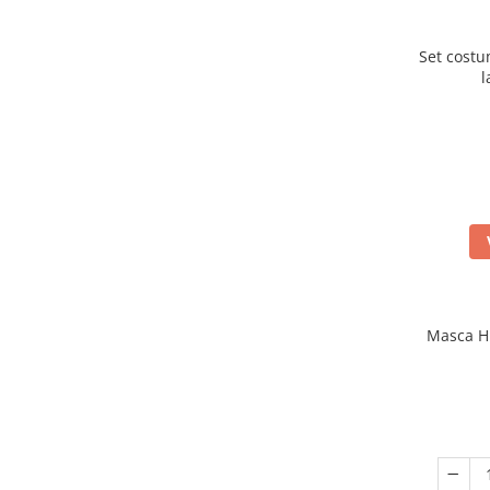
Set cost
l
Masca Hu