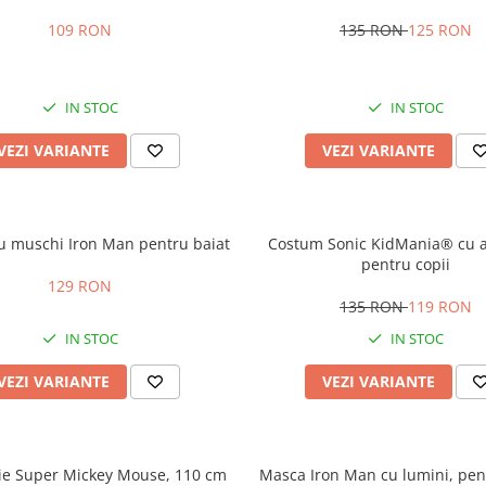
copii
109 RON
135 RON
125 RON
IN STOC
IN STOC
VEZI VARIANTE
VEZI VARIANTE
u muschi Iron Man pentru baiat
Costum Sonic KidMania® cu a
pentru copii
129 RON
135 RON
119 RON
IN STOC
IN STOC
VEZI VARIANTE
VEZI VARIANTE
lie Super Mickey Mouse, 110 cm
Masca Iron Man cu lumini, pent