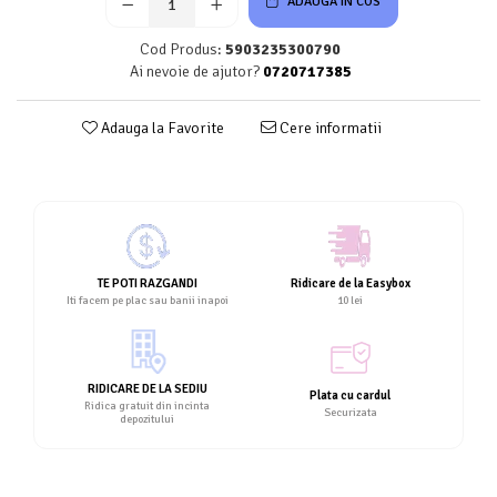
ADAUGA IN COS
Cod Produs:
5903235300790
Ai nevoie de ajutor?
0720717385
Adauga la Favorite
Cere informatii
TE POTI RAZGANDI
Ridicare de la Easybox
Iti facem pe plac sau banii inapoi
10 lei
RIDICARE DE LA SEDIU
Plata cu cardul
Ridica gratuit din incinta
Securizata
depozitului