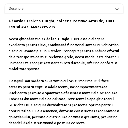
Descriere
Ghiozdan Troler ST.Right, colectia Positive Attitude, TB01,
roti silicon, 44x32x25 cm
Acest ghiozdan troler de la ST.Right TB01 este o alegere
excelenta pentru elevi, combinand functionalitatea unui ghiozdan
clasic cu avantajele unui troler. Conceput pentru a reduce efortul
de a transporta carti si rechizite grele, acest model este dotat cu
un maner telescopic rezistent si roti durabile, oferind confort si
mobilitate sporita.
Designul sau modern si variat in culori si imprimeuri il face
atractiv pentru copii si adolescenti, iar compartimentarea
inteligenta permite organizarea eficienta a materialelor scolare.
Fabricat din materiale de calitate, rezistente la apa ghiozdanul
ST.Right TB01 asigura durabilitate si protectie optima pentru
continutul sau. De asemenea, datorita constructiei ergonomice a
ghiozdanului, permite o distribuire optima a greutatii, prevenind
dezechilibrele si sustinand o postura corecta.