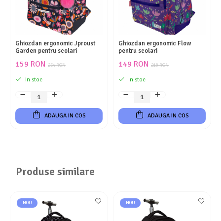
Ghiozdan ergonomic Jproust
Ghiozdan ergonomic Flow
Garden pentru scolari
pentru scolari
159 RON
149 RON
264 RON
218 RON
In stoc
In stoc
ADAUGA IN COS
ADAUGA IN COS
Produse similare
NOU
NOU