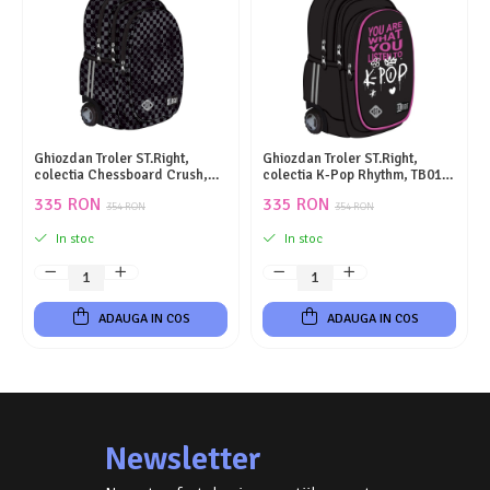
Ghiozdan Troler ST.Right,
Ghiozdan Troler ST.Right,
colectia Chessboard Crush,
colectia K-Pop Rhythm, TB01,
TB01, roti silicon, 44x32x25 cm
roti silicon, 44x32x25 cm
335 RON
335 RON
354 RON
354 RON
In stoc
In stoc
ADAUGA IN COS
ADAUGA IN COS
Newsletter