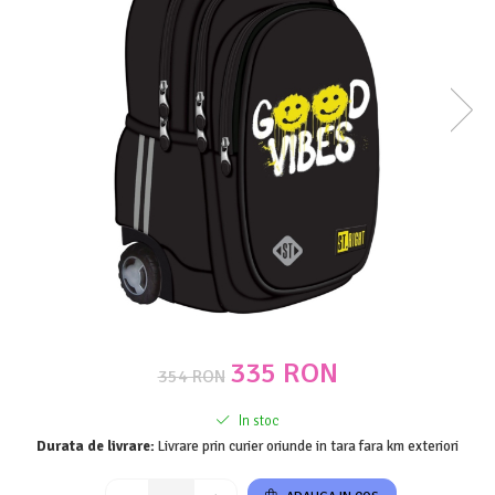
Costume Printi
Baloane latex
Costume Vrajitoare Copii
Pinata petreceri
Costume pentru Halloween
Costume Populare
335 RON
354 RON
In stoc
Durata de livrare:
Livrare prin curier oriunde in tara fara km exteriori