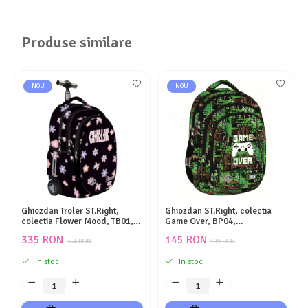
Produse similare
NOU
NOU
Ghiozdan Troler ST.Right,
Ghiozdan ST.Right, colectia
colectia Flower Mood, TB01,
Game Over, BP04,
roti silicon, 44x32x25 cm
impermeabil, 43x32x20 cm
335 RON
145 RON
354 RON
199 RON
In stoc
In stoc