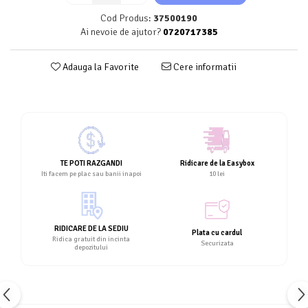
Cod Produs:
37500190
Ai nevoie de ajutor?
0720717385
Adauga la Favorite
Cere informatii
TE POTI RAZGANDI
Ridicare de la Easybox
Iti facem pe plac sau banii inapoi
10 lei
RIDICARE DE LA SEDIU
Plata cu cardul
Ridica gratuit din incinta
Securizata
depozitului