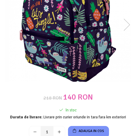
Costume Printi
Baloane latex
Costume Vrajitoare Copii
Pinata petreceri
Costume pentru Halloween
Costume Populare
140 RON
218 RON
In stoc
Durata de livrare:
Livrare prin curier oriunde in tara fara km exteriori
ADAUGA IN COS