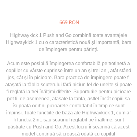
669 RON
Highwaykick 1 Push and Go combină toate avantajele
Highwaykick 1 cu o caracteristică nouă și importantă, bara
de împingere pentru părinți.
Acum este posibilă împingerea confortabilă pe trotinetă a
copiilor cu vârste cuprinse între un an și trei ani, atât stând
jos, cât și în picioare. Bara practică de împingere poate fi
atașată la tăblia scuterului fără niciun fel de unelte și poate
fi reglată la trei înălțimi diferite. Suporturile pentru picioare
pot fi, de asemenea, atașate la tablă, astfel încât copiii să
își poată odihni picioarele confortabil în timp ce sunt
împinși. Toate funcțiile de bază ale Highwaykick 1, cum ar
fi funcția 2in1 sau scaunul reglabil pe înălțime, sunt
păstrate cu Push and Go. Acest lucru înseamnă că acest
model continuă să crească odată cu copilul