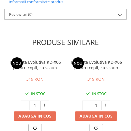
Informatii conformitate produs
Review-uri
(0)
PRODUSE SIMILARE
Tricicleta Evolutiva KD-X06
Tricicleta Evolutiva KD-X06
NOU
NOU
pentru copii, cu scaun
pentru copii, cu scaun
rotativ 360°, pozitie de
rotativ 360°, pozitie de
somn si roti din cauciuc, 9
somn si roti din cauciuc, 9
319 RON
319 RON
luni – 6 ani, bej
luni – 6 ani, gri
IN STOC
IN STOC
ADAUGA IN COS
ADAUGA IN COS