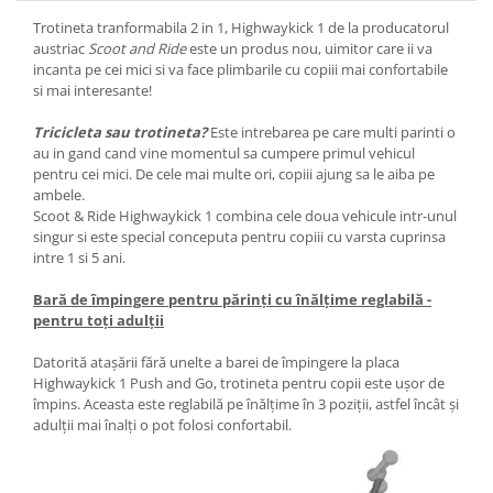
Trotineta tranformabila 2 in 1, Highwaykick 1 de la producatorul
austriac
Scoot and Ride
este un produs nou, uimitor care ii va
incanta pe cei mici si va face plimbarile cu copiii mai confortabile
si mai interesante!
Tricicleta sau trotineta?
Este intrebarea pe care multi parinti o
au in gand cand vine momentul sa cumpere primul vehicul
pentru cei mici. De cele mai multe ori, copiii ajung sa le aiba pe
ambele.
Scoot & Ride Highwaykick 1 combina cele doua vehicule intr-unul
singur si este special conceputa pentru copiii cu varsta cuprinsa
intre 1 si 5 ani.
Bară de împingere pentru părinți cu înălțime reglabilă -
pentru toți adulții
Datorită atașării fără unelte a barei de împingere la placa
Highwaykick 1 Push and Go, trotineta pentru copii este ușor de
împins. Aceasta este reglabilă pe înălțime în 3 poziții, astfel încât și
adulții mai înalți o pot folosi confortabil.