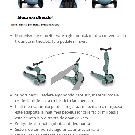
Mecanism de repozitionare a ghidonului, pentru conversia din
trotineta in tricicleta fara pedale si invers
Suport pentru sedere ergonomic, captusit, material moale,
confortabil (folosita ca tricicleta fara pedale)
Inaltimea scaunului poate fi reglata, iar pozitia cea mai joasa
este adaptata la inaltimea bebelusilor care fac primii pasi si
este situata la o distanta de doar 22,5 cm
Serigrafie siliconata gofrata antiderapanta
Sistem de tampon de siguranță, antirasturnare
Frana usor de actionat pe roata din spate