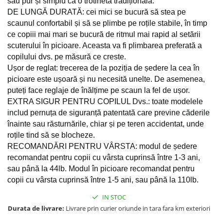
sau pur și simplu ca o trotinetă tradițională.
DE LUNGĂ DURATĂ: cei mici se bucură să stea pe
scaunul confortabil și să se plimbe pe roțile stabile, în timp
ce copiii mai mari se bucură de ritmul mai rapid al setării
scuterului în picioare. Aceasta va fi plimbarea preferată a
copilului dvs. pe măsură ce creste.
Ușor de reglat: trecerea de la poziția de ședere la cea în
picioare este ușoară și nu necesită unelte. De asemenea,
puteți face reglaje de înălțime pe scaun la fel de ușor.
EXTRA SIGUR PENTRU COPILUL Dvs.: toate modelele
includ pernuța de siguranță patentată care previne căderile
înainte sau răsturnările, chiar și pe teren accidentat, unde
roțile tind să se blocheze.
RECOMANDĂRI PENTRU VÂRSTA: modul de ședere
recomandat pentru copii cu vârsta cuprinsă între 1-3 ani,
sau până la 44lb. Modul în picioare recomandat pentru
copii cu vârsta cuprinsă între 1-5 ani, sau până la 110lb.
IN STOC
Durata de livrare:
Livrare prin curier oriunde in tara fara km exteriori