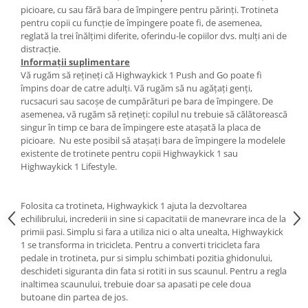
picioare, cu sau fără bara de împingere pentru părinți. Trotineta
pentru copii cu funcție de împingere poate fi, de asemenea,
reglată la trei înălțimi diferite, oferindu-le copiilor dvs. mulți ani de
distracție.
Informații suplimentare
Vă rugăm să rețineți că Highwaykick 1 Push and Go poate fi
împins doar de catre adulți. Vă rugăm să nu agățați genți,
rucsacuri sau sacoșe de cumpărături pe bara de împingere. De
asemenea, vă rugăm să rețineți: copilul nu trebuie să călătorească
singur în timp ce bara de împingere este atașată la placa de
picioare. Nu este posibil să atașați bara de împingere la modelele
existente de trotinete pentru copii Highwaykick 1 sau
Highwaykick 1 Lifestyle.
Folosita ca trotineta, Highwaykick 1 ajuta la dezvoltarea
echilibrului, increderii in sine si capacitatii de manevrare inca de la
primii pasi. Simplu si fara a utiliza nici o alta unealta, Highwaykick
1 se transforma in tricicleta. Pentru a converti tricicleta fara
pedale in trotineta, pur si simplu schimbati pozitia ghidonului,
deschideti siguranta din fata si rotiti in sus scaunul. Pentru a regla
inaltimea scaunului, trebuie doar sa apasati pe cele doua
butoane din partea de jos.