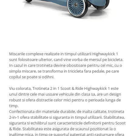
Miscarile complexe realizate in timpul utilizarii Highwaykick 1
sunt folositoare ulterior, cand vine vorba de mersul pe bicicleta.
In cazul in care trotineta devine obositoare pentru cel mic, cu o
simpla miscare, se transforma in tricicleta fara pedale, pe care
copilul se poate si odihni.
Viu colorata, Trotineta 2 in 1 Scoot & Ride Highwaykick 1 este
unul dintre cele mai usoare vehicule din clasa sa, are un design
robust si ofera distractie celor mici pentru o perioada lunga de
timp.
Confectionata din materiale durabile, de inalta calitate, trotineta
2-in-1 ofera stabilitate si siguranta in timpul utilizarii. Stabilitatea,
siguranta si echilibrul sunt caracteristicile definitorii pentru Scoot
& Ride. Stabilitatea este asigurata de scaunul pozitionat la o
inaltime mica, in timp ce suportul patentat anti-rasturnare ofera