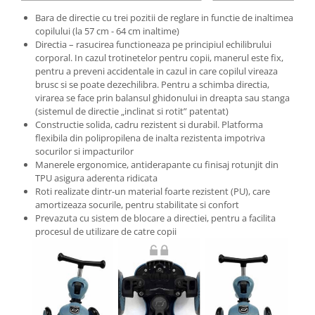
Bara de directie cu trei pozitii de reglare in functie de inaltimea
copilului (la 57 cm - 64 cm inaltime)
Directia – rasucirea functioneaza pe principiul echilibrului
corporal. In cazul trotinetelor pentru copii, manerul este fix,
pentru a preveni accidentale in cazul in care copilul vireaza
brusc si se poate dezechilibra. Pentru a schimba directia,
virarea se face prin balansul ghidonului in dreapta sau stanga
(sistemul de directie „inclinat si rotit” patentat)
Constructie solida, cadru rezistent si durabil. Platforma
flexibila din polipropilena de inalta rezistenta impotriva
socurilor si impacturilor
Manerele ergonomice, antiderapante cu finisaj rotunjit din
TPU asigura aderenta ridicata
Roti realizate dintr-un material foarte rezistent (PU), care
amortizeaza socurile, pentru stabilitate si confort
Prevazuta cu sistem de blocare a directiei, pentru a facilita
procesul de utilizare de catre copii