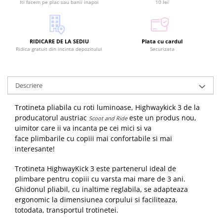
Iti facem pe plac sau banii inapoi
10 lei
RIDICARE DE LA SEDIU
Plata cu cardul
Ridica gratuit din incinta depozitului
Securizata
Descriere
Trotineta pliabila cu roti luminoase, Highwaykick 3 de la
producatorul austriac
este un produs nou,
Scoot and Ride
uimitor care ii va incanta pe cei mici si va
face plimbarile cu copiii mai confortabile si mai
interesante!
Trotineta HighwayKick 3 este partenerul ideal de
plimbare pentru copiii cu varsta mai mare de 3 ani.
Ghidonul pliabil, cu inaltime reglabila, se adapteaza
ergonomic la dimensiunea corpului si faciliteaza,
totodata, transportul trotinetei.