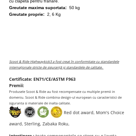
cu clapeta pentru franare.
Greutate maxima suportata:
50 kg
Greutate proprie:
2, 6 Kg
Scoot & Ride Highwaykick3 a fost creat în conformitate cu standardele
internaționale stricte de siguranță și standardele de calitate.
Certificate:
EN71/CE/ASTM F963
Premii:
Produsele Scoot & Ride au fost recompensate cu multiple premii in
domeniu. Scoot & Ride combina design-ul european cu caracteristici de
siguranta si materiale de inalta calitate.
Red dot award, Mom's Choice
award, Sterling, Zabaka Roku,
Intretinere :
toate componentele se sterg cu o laveta