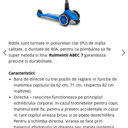
Rotile sunt turnate in poliuretan clar (PU) de inalta
calitate, o duritate de 80A, pentru ca plimbarea sa fie
super neteda si lina.
Rulmentii ABEC 7
garanteaza
precizie si durabilitate.
Caracteristici:
Bara de directie cu trei pozitii de reglare in functie de
inaltimea copilului (
la 62 cm, 71 cm, respectiv 82 cm
inaltime
)
Directia – rasucirea functioneaza pe principiul
echilibrului corporal. In cazul trotinetelor pentru copii,
manerul este fix, pentru a preveni accidentale in cazul
in care copilul vireaza brusc si se poate dezechilibra.
Pentru a schimba directia, virarea se face prin
balansul ghidonului in dreapta sau stanga (sistemul