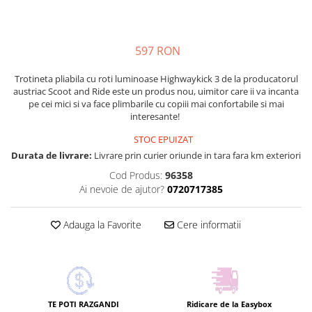
597 RON
Trotineta pliabila cu roti luminoase Highwaykick 3 de la producatorul
austriac Scoot and Ride este un produs nou, uimitor care ii va incanta
pe cei mici si va face plimbarile cu copiii mai confortabile si mai
interesante!
STOC EPUIZAT
Durata de livrare:
Livrare prin curier oriunde in tara fara km exteriori
Cod Produs:
96358
Ai nevoie de ajutor?
0720717385
Adauga la Favorite
Cere informatii
TE POTI RAZGANDI
Ridicare de la Easybox