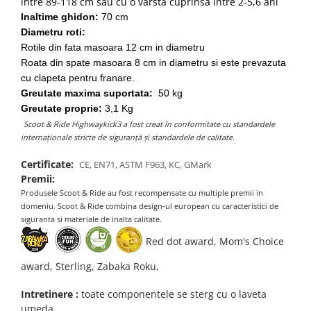
intre 89-118 cm sau cu o varsta cuprinsa intre 2-5,6 ani
Inaltime ghidon:
70 cm
Diametru roti:
Rotile din fata masoara 12 cm in diametru
Roata din spate masoara 8 cm in diametru si este prevazuta
cu clapeta pentru franare.
Greutate maxima suportata:
50 kg
Greutate proprie:
3,1 Kg
Scoot & Ride Highwaykick3 a fost creat în conformitate cu standardele
internaționale stricte de siguranță și standardele de calitate.
Certificate:
CE, EN71, ASTM F963, KC, GMark
Premii:
Produsele Scoot & Ride au fost recompensate cu multiple premii in
domeniu. Scoot & Ride combina design-ul european cu caracteristici de
siguranta si materiale de inalta calitate.
Red dot award, Mom's Choice
award, Sterling, Zabaka Roku,
Intretinere :
toate componentele se sterg cu o laveta
umeda