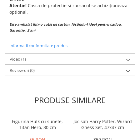
Atentie!
Casca de protectie si rucsacul se achiziționeaza
optional.
Este ambalat într-o cutie de carton, făcându-l ideal pentru cadou.
Garantie : 2 ani
Informatii conformitate produs
Video
(1)
Review-uri
(0)
PRODUSE SIMILARE
Figurina Hulk cu sunete,
Joc sah Harry Potter, Wizard
Titan Hero, 30 cm
Ghess Set, 47x47 cm
55 RON
359 RON