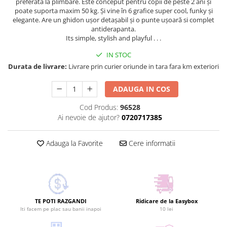
preferată la plimbare. Este conceput pentru copii de peste 2 ani și
poate suporta maxim 50 kg. Și vine în 6 grafice super cool, funky și
elegante. Are un ghidon ușor detașabil și o punte ușoară si complet
antiderapanta.
Its simple, stylish and playful . . .
IN STOC
Durata de livrare:
Livrare prin curier oriunde in tara fara km exteriori
ADAUGA IN COS
Cod Produs:
96528
Ai nevoie de ajutor?
0720717385
Adauga la Favorite
Cere informatii
TE POTI RAZGANDI
Ridicare de la Easybox
Iti facem pe plac sau banii inapoi
10 lei