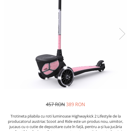
Costume Printi
Baloane latex
Costume Vrajitoare Copii
Pinata petreceri
Costume pentru Halloween
Costume Populare
457 RON
389 RON
Trotineta pliabila cu roti luminoase Highwaykick 2 Lifestyle de la
producatorul austriac Scoot and Ride este un produs nou, uimitor,
jucaus cu o cutie de depozitare cute în față, pentru a-și lua jucăria