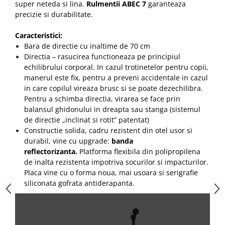
super neteda si lina.
Rulmentii ABEC 7
garanteaza
precizie si durabilitate.
Caracteristici:
Bara de directie cu inaltime de 70 cm
Directia – rasucirea functioneaza pe principiul
echilibrului corporal. In cazul trotinetelor pentru copii,
manerul este fix, pentru a preveni accidentale in cazul
in care copilul vireaza brusc si se poate dezechilibra.
Pentru a schimba directia, virarea se face prin
balansul ghidonului in dreapta sau stanga (sistemul
de directie „inclinat si rotit” patentat)
Constructie solida, cadru rezistent din otel usor si
durabil, vine cu upgrade:
banda
reflectorizanta.
Platforma flexibila din polipropilena
de inalta rezistenta impotriva socurilor si impacturilor.
Placa vine cu o forma noua, mai usoara si serigrafie
siliconata gofrata antiderapanta.