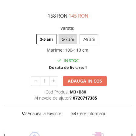
158 RON
145 RON
Varsta
:
3-5 ani
5-7 ani
7-9 ani
Marime
:
100-110 cm
IN STOC
Durata de livrare:
1
ADAUGA IN COS
Cod Produs:
M3+B80
Ai nevoie de ajutor?
0720717385
Adauga la Favorite
Cere informatii