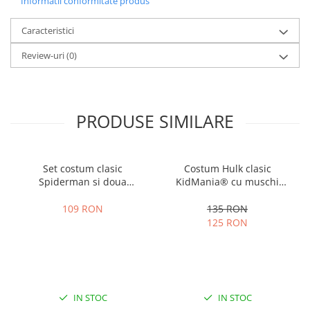
Informatii conformitate produs
Caracteristici
Review-uri
(0)
PRODUSE SIMILARE
Set costum clasic
Costum Hulk clasic
Spiderman si doua
KidMania® cu muschi
lansatoare cu discuri si
pentru baieti
ventuze burete copii
109 RON
135 RON
125 RON
IN STOC
IN STOC