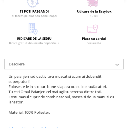
TE POTI RAZGANDI
Ridicare de la Easybox
Iti facem pe plac sau banii inapoi
10 lei
RIDICARE DE LA SEDIU
Plata cu cardul
Ridica gratuit din incinta depozitului
Securizata
Descriere
Un paianjen radioactiv te-a muscat si acum ai dobandit
superputeri!
Foloseste-le in scopuri bune si apara orasul de raufacatori.
Tu esti Omul Paianjen cel mai agil supererou dintre toti.
Costumasul cuprinde combinezonul, masca si doua manusi cu
lansator.
Material: 100% Poliester.