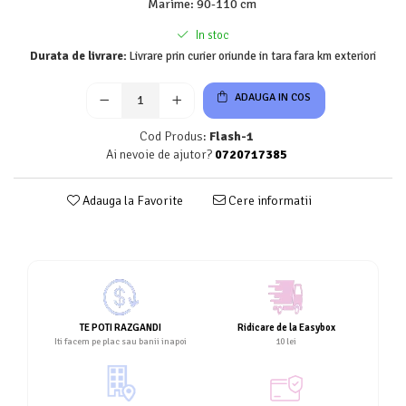
Marime
:
90-110 cm
In stoc
Durata de livrare:
Livrare prin curier oriunde in tara fara km exteriori
ADAUGA IN COS
Cod Produs:
Flash-1
Ai nevoie de ajutor?
0720717385
Adauga la Favorite
Cere informatii
TE POTI RAZGANDI
Ridicare de la Easybox
Iti facem pe plac sau banii inapoi
10 lei