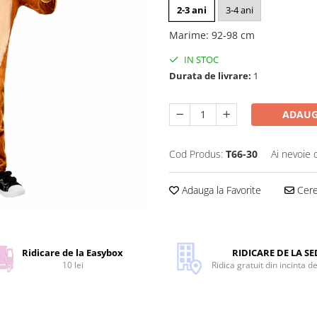
2-3 ani
3-4 ani
Marime
:
92-98 cm
IN STOC
Durata de livrare:
1
ADAUG
Cod Produs:
T66-30
Ai nevoie 
Adauga la Favorite
Cere 
Ridicare de la Easybox
RIDICARE DE LA SE
10 lei
Ridica gratuit din incinta d