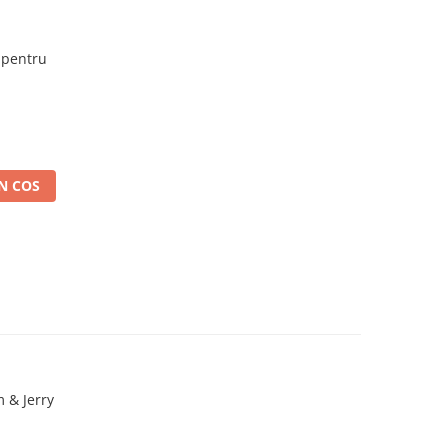
 pentru
N COS
 & Jerry