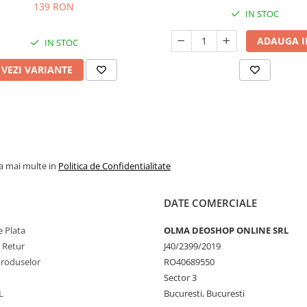
139 RON
IN STOC
ADAUGA I
IN STOC
VEZI VARIANTE
la mai multe in
Politica de Confidentialitate
DATE COMERCIALE
 Plata
OLMA DEOSHOP ONLINE SRL
e Retur
J40/2399/2019
Produselor
RO40689550
Sector 3
L
Bucuresti, Bucuresti