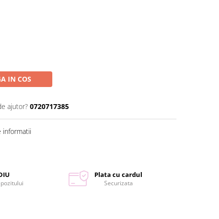
A IN COS
de ajutor?
0720717385
informatii
DIU
Plata cu cardul
epozitului
Securizata