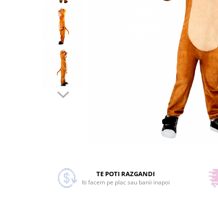
Costume Printi
Baloane latex
Costume Vrajitoare Copii
Pinata petreceri
Costume pentru Halloween
Costume Populare
Distribuie
pe
Facebook
TE POTI RAZGANDI
Iti facem pe plac sau banii inapoi