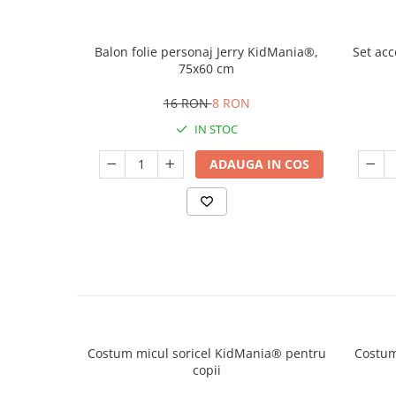
Balon folie personaj Jerry KidMania®,
Set acc
75x60 cm
16 RON
8 RON
IN STOC
ADAUGA IN COS
Costum micul soricel KidMania® pentru
Costum
copii