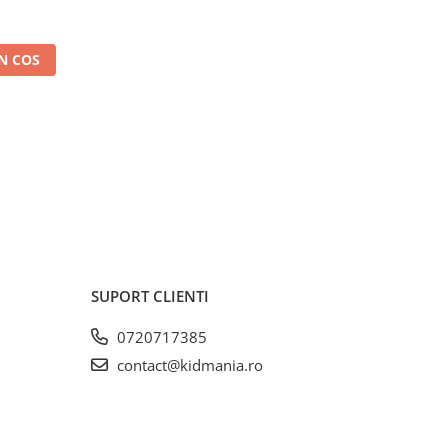
N COS
SUPORT CLIENTI
0720717385
contact@kidmania.ro