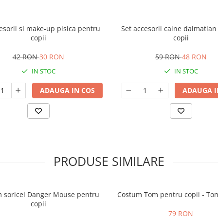
esorii si make-up pisica pentru
Set accesorii caine dalmatian
copii
copii
42 RON
30 RON
59 RON
48 RON
IN STOC
IN STOC
ADAUGA IN COS
ADAUGA I
PRODUSE SIMILARE
 soricel Danger Mouse pentru
Costum Tom pentru copii - Tom
copii
79 RON