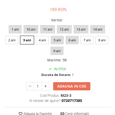
189 RON
Varsta
:
1 ani
10 ani
11 ani
12 ani
13 ani
14 ani
2 ani
3 ani
4 ani
5 ani
6 ani
7 ani
8 ani
9 ani
Marime
:
98
IN STOC
Durata de livrare:
1
ADAUGA IN COS
Cod Produs:
M23-3
Ai nevoie de ajutor?
0720717385
Adauga la Favorite
Cere informatii