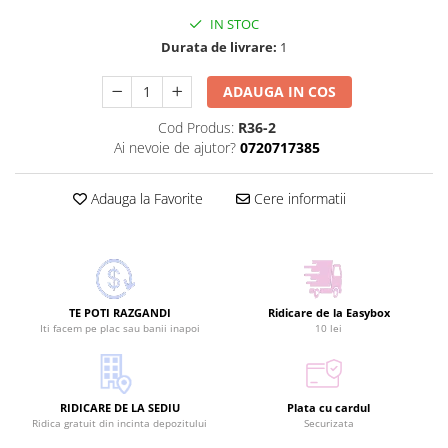
IN STOC
Durata de livrare:
1
ADAUGA IN COS
Cod Produs:
R36-2
Ai nevoie de ajutor?
0720717385
Adauga la Favorite
Cere informatii
TE POTI RAZGANDI
Ridicare de la Easybox
Iti facem pe plac sau banii inapoi
10 lei
RIDICARE DE LA SEDIU
Plata cu cardul
Ridica gratuit din incinta depozitului
Securizata