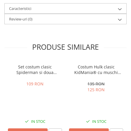
Caracteristici
Review-uri
(0)
PRODUSE SIMILARE
Set costum clasic
Costum Hulk clasic
Spiderman si doua
KidMania® cu muschi
lansatoare cu discuri si
pentru baieti
ventuze burete copii
109 RON
135 RON
125 RON
IN STOC
IN STOC