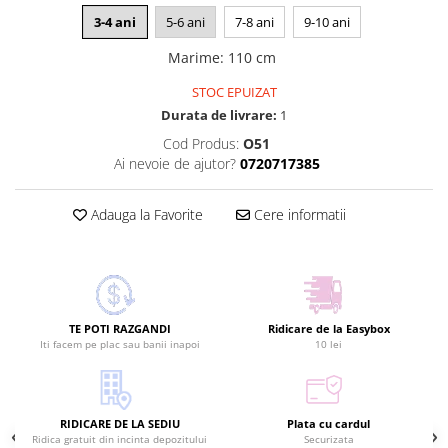
3-4 ani
5-6 ani
7-8 ani
9-10 ani
Marime
:
110 cm
STOC EPUIZAT
Durata de livrare:
1
Cod Produs:
O51
Ai nevoie de ajutor?
0720717385
Adauga la Favorite
Cere informatii
TE POTI RAZGANDI
Ridicare de la Easybox
Iti facem pe plac sau banii inapoi
10 lei
RIDICARE DE LA SEDIU
Plata cu cardul
Ridica gratuit din incinta depozitului
Securizata