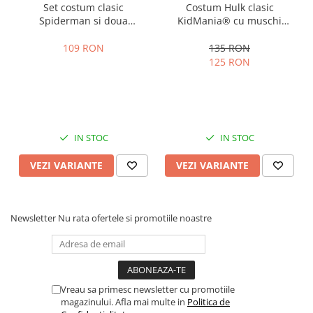
Set costum clasic
Costum Hulk clasic
Spiderman si doua
KidMania® cu muschi
lansatoare cu discuri si
pentru baieti
ventuze burete copii
109 RON
135 RON
125 RON
IN STOC
IN STOC
VEZI VARIANTE
VEZI VARIANTE
Newsletter
Nu rata ofertele si promotiile noastre
Vreau sa primesc newsletter cu promotiile
magazinului. Afla mai multe in
Politica de