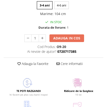
3-4 ani
4-6 ani
Marime
:
104 cm
IN STOC
Durata de livrare:
1
ADAUGA IN COS
Cod Produs:
O9-20
Ai nevoie de ajutor?
0720717385
Adauga la Favorite
Cere informatii
TE POTI RAZGANDI
Ridicare de la Easybox
Iti facem pe plac sau banii inapoi
10 lei