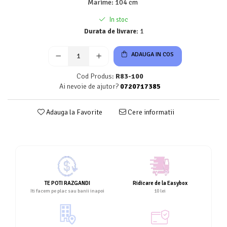
Marime
:
104 cm
In stoc
Durata de livrare:
1
ADAUGA IN COS
Cod Produs:
R83-100
Ai nevoie de ajutor?
0720717385
Adauga la Favorite
Cere informatii
TE POTI RAZGANDI
Ridicare de la Easybox
Iti facem pe plac sau banii inapoi
10 lei