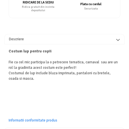
RIDICARE DE LA SEDIU
Plata cu cardul
Ridica gratuit din incinta
Securizata
depozitului
Descriere
Costum lup pentru copii
Fie ca cel mic participa la o petrecere tematica, carnaval sau are un
rol la gradinita acest costum este perfect!
Costumul de lup include bluza imprimata, pantaloni cu bretele,
coada si masca.
Informatii conformitate produs