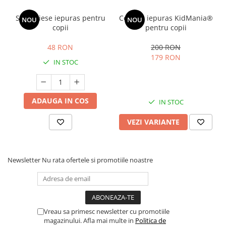
Set 3 piese iepuras pentru
Costum iepuras KidMania®
NOU
NOU
copii
pentru copii
48 RON
200 RON
179 RON
IN STOC
ADAUGA IN COS
IN STOC
VEZI VARIANTE
Newsletter
Nu rata ofertele si promotiile noastre
Vreau sa primesc newsletter cu promotiile
magazinului. Afla mai multe in
Politica de