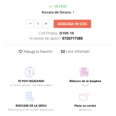
IN STOC
Durata de livrare:
1
ADAUGA IN COS
Cod Produs:
O109-10
Ai nevoie de ajutor?
0720717385
Adauga la Favorite
Cere informatii
TE POTI RAZGANDI
Ridicare de la Easybox
Iti facem pe plac sau banii inapoi
10 lei
RIDICARE DE LA SEDIU
Plata cu cardul
Ridica gratuit din incinta depozitului
Securizata