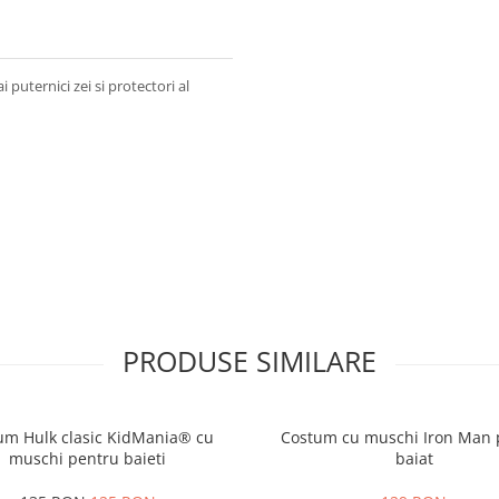
puternici zei si protectori al
PRODUSE SIMILARE
um Hulk clasic KidMania® cu
Costum cu muschi Iron Man 
muschi pentru baieti
baiat