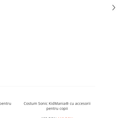
pentru
Costum Sonic KidMania® cu accesorii
Set cost
pentru copii
ac