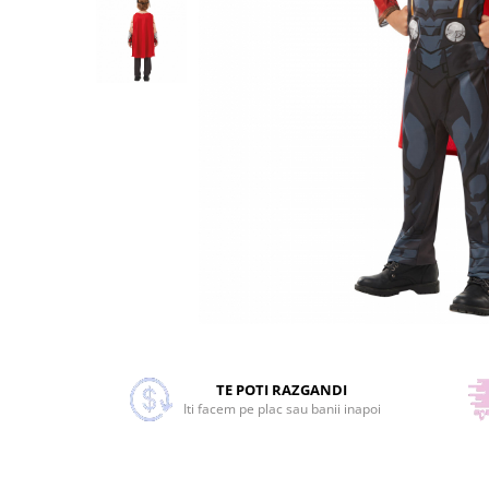
Costume Printi
Baloane latex
Costume Vrajitoare Copii
Pinata petreceri
Costume pentru Halloween
Costume Populare
Distribuie
pe
Facebook
TE POTI RAZGANDI
Iti facem pe plac sau banii inapoi