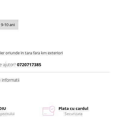
9-10 ani
ier oriunde in tara fara km exteriori
e ajutor?
0720717385
informatii
DIU
Plata cu cardul
epozitului
Securizata