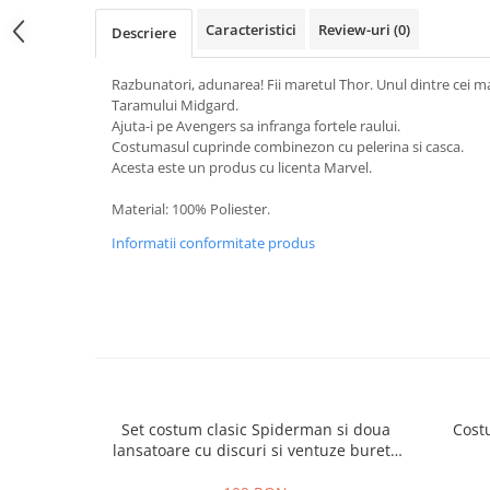
Caracteristici
Review-uri
(0)
Descriere
Razbunatori, adunarea! Fii maretul Thor. Unul dintre cei mai 
Taramului Midgard.
Ajuta-i pe Avengers sa infranga fortele raului.
Costumasul cuprinde combinezon cu pelerina si casca.
Acesta este un produs cu licenta Marvel.
Material: 100% Poliester.
Informatii conformitate produs
Set costum clasic Spiderman si doua
Cost
lansatoare cu discuri si ventuze burete
copii