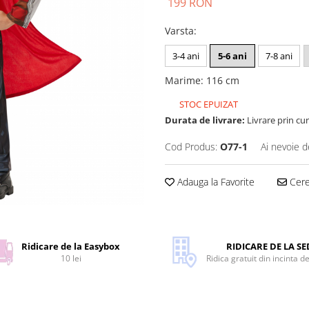
199 RON
Varsta
:
3-4 ani
5-6 ani
7-8 ani
Marime
:
116 cm
STOC EPUIZAT
Durata de livrare:
Livrare prin cur
Cod Produs:
O77-1
Ai nevoie d
Adauga la Favorite
Cere 
Ridicare de la Easybox
RIDICARE DE LA SE
10 lei
Ridica gratuit din incinta d