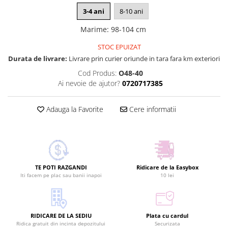
3-4 ani
8-10 ani
Marime
:
98-104 cm
STOC EPUIZAT
Durata de livrare:
Livrare prin curier oriunde in tara fara km exteriori
Cod Produs:
O48-40
Ai nevoie de ajutor?
0720717385
Adauga la Favorite
Cere informatii
TE POTI RAZGANDI
Ridicare de la Easybox
Iti facem pe plac sau banii inapoi
10 lei
RIDICARE DE LA SEDIU
Plata cu cardul
Ridica gratuit din incinta depozitului
Securizata