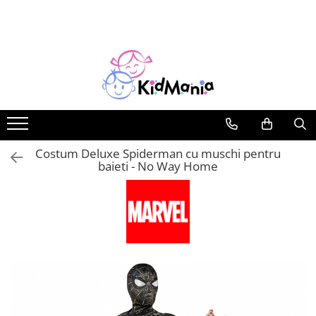
Costume Carnaval
Accesorii Carnaval
Articole Petreceri
Tematici de Top
Jocuri si Jucarii exterior
Decoratiuni pentru Casa
Plimbare & Relaxare
Rechizite
Costume Adulti
Accesorii diverse
Articole pentru masa
Harry Potter
Figurine
Decoratiuni Pasti
Balansoare, leagane si hamace
Penare
bebelusi
Costume Carnaval Copii
Accesorii Harry Potter
Pahare
Wednesday
Jocuri
Obiecte Decorative
Trolere si ghiozdane
Carucioare, articole transport
Articole si decoratiuni petrecere
Costume Supereroi
Accesorii printese Disney
Minecraft
Jocuri de Sah si Table
Casti protectie sport
Costume Unicorn
Decoratiuni petrecere
Jocuri educative
Manusi
Sonic
Costum Deluxe Spiderman cu muschi pentru
Skateboarduri si Penny Board
Costume Animale si Insecte
Invitatii pentru petrecere
Jucarii educative si interactive
Masti Carnaval
Unicorn Party
baieti - No Way Home
Costume Disney Junior
Lumanari aniversare
Trotinete
Jucarii de plus
Masti Animale
Costume Fructe si Legume
Baloane
Jucarii educative
Masti Supereroi
Costume Harry Potter
Arcade Baloane
Jucarii pentru exterior
Peruci
Costume Meserii
Baloane Baby Shower
Scuturi si arme de jucarie
Costume pentru Baieti
Baloane buchet
Costume pentru Fete
Baloane cifre si litere
Costume Pirati Copii
Baloane cu confetti
Costume Printese
Baloane folie