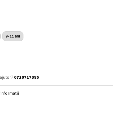
9-11 ani
 ajutor?
0720717385
informatii