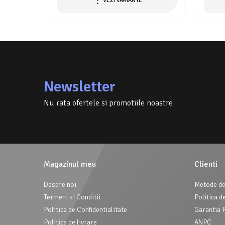
VEZI VARIANTE
Newsletter
Nu rata ofertele si promotiile noastre
Magazinul meu
Clienti
Despre noi
Metode de
Termeni si Conditii
Politica d
Politica de Confidentialitate
Garantia 
Politica de livrare
ANPC