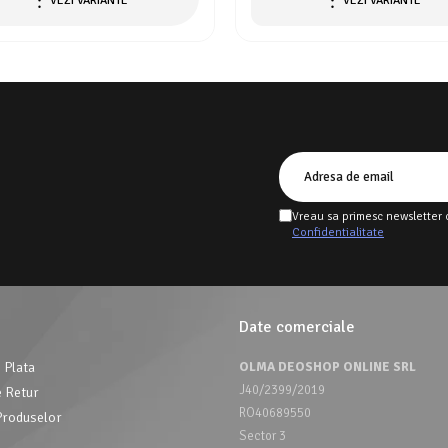
VEZI VARIANTE
VEZI VARIANTE
Vreau sa primesc newsletter 
Confidentialitate
Date comerciale
 Plata
OLMA DEOSHOP ONLINE SRL
J40/2399/2019
e Retur
RO40689550
Produselor
Sector 3