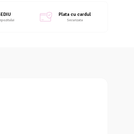
SEDIU
Plata cu cardul
epozitului
Securizata