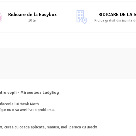
Ridicare de la Easybox
RIDICARE DE LA 
10 lei
Ridica gratuit din incinta d
ntru copii - Miraculous LadyBug
ufacerile lui Hawk Moth.
igur nu o sa aveti vreo problema.
, curea cu coada aplicata, manusi, inel, peruca cu urechi