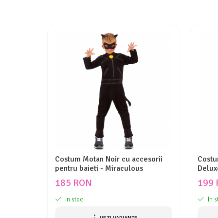
Costum Motan Noir cu accesorii
Costu
pentru baieti - Miraculous
Delux
185 RON
199
In stoc
In s