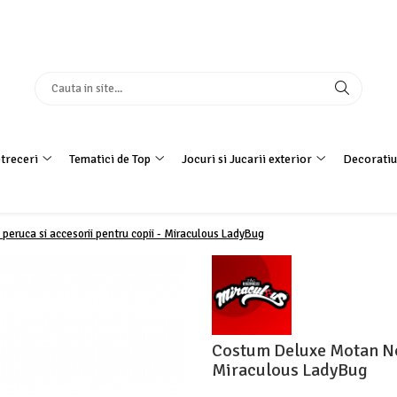
treceri
Tematici de Top
Jocuri si Jucarii exterior
Decoratiu
peruca si accesorii pentru copii - Miraculous LadyBug
Costum Deluxe Motan Noi
Miraculous LadyBug