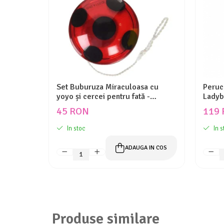
Set Buburuza Miraculoasa cu
Peruc
yoyo și cercei pentru fată -
Ladyb
Ladybug
45 RON
119
In stoc
In s
ADAUGA IN COS
Produse similare