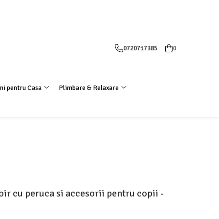
0720717385
0
ni pentru Casa
Plimbare & Relaxare
r cu peruca si accesorii pentru copii -