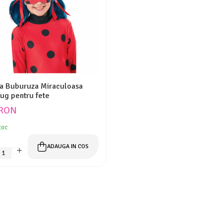
a Buburuza Miraculoasa
ug pentru fete
 RON
toc
ADAUGA IN COS