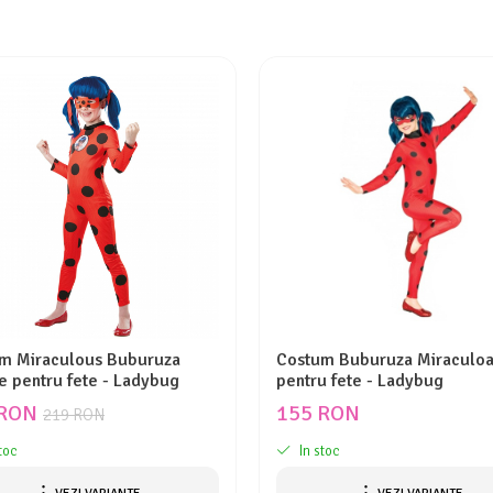
m Miraculous Buburuza
Costum Buburuza Miraculo
e pentru fete - Ladybug
pentru fete - Ladybug
 RON
155 RON
219 RON
toc
In stoc