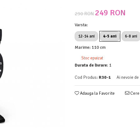
249 RON
290 RON
Varsta
:
12-14 ani
4-5 ani
6-8 ani
Marime
:
110 cm
Stoc epuizat
Durata de livrare:
1
Cod Produs:
R30-1
Ai nevoie de
Adauga la Favorite
Cere 