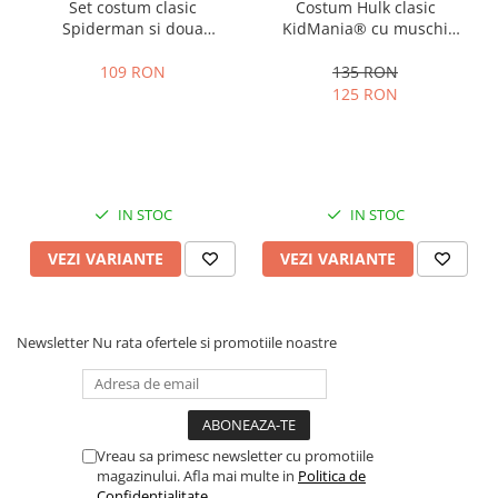
Set costum clasic
Costum Hulk clasic
Spiderman si doua
KidMania® cu muschi
lansatoare cu discuri si
pentru baieti
ventuze burete copii
109 RON
135 RON
125 RON
IN STOC
IN STOC
VEZI VARIANTE
VEZI VARIANTE
Newsletter
Nu rata ofertele si promotiile noastre
Vreau sa primesc newsletter cu promotiile
magazinului. Afla mai multe in
Politica de
Confidentialitate