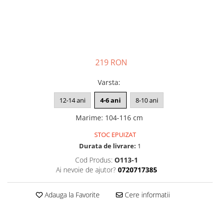
219 RON
Varsta
:
12-14 ani
4-6 ani
8-10 ani
Marime
:
104-116 cm
STOC EPUIZAT
Durata de livrare:
1
Cod Produs:
O113-1
Ai nevoie de ajutor?
0720717385
Adauga la Favorite
Cere informatii