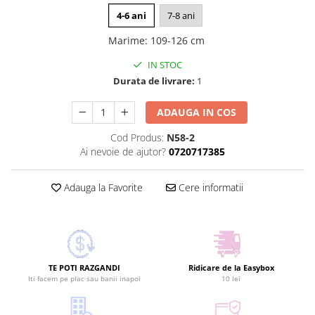
4-6 ani
7-8 ani
Marime
:
109-126 cm
IN STOC
Durata de livrare:
1
ADAUGA IN COS
Cod Produs:
N58-2
Ai nevoie de ajutor?
0720717385
Adauga la Favorite
Cere informatii
TE POTI RAZGANDI
Ridicare de la Easybox
Iti facem pe plac sau banii inapoi
10 lei