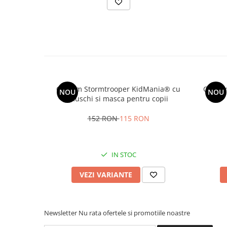
Costum Stormtrooper KidMania® cu
Costum
NOU
NOU
muschi si masca pentru copii
152 RON
115 RON
IN STOC
VEZI VARIANTE
Newsletter
Nu rata ofertele si promotiile noastre