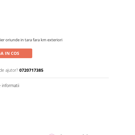
ier oriunde in tara fara km exteriori
A IN COS
de ajutor?
0720717385
informatii