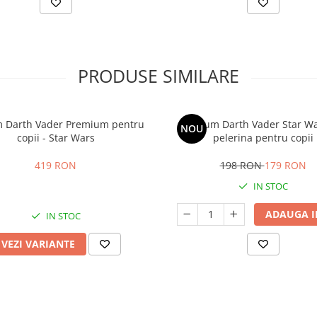
PRODUSE SIMILARE
 Darth Vader Premium pentru
Costum Darth Vader Star Wa
NOU
copii - Star Wars
pelerina pentru copii
419 RON
198 RON
179 RON
IN STOC
ADAUGA I
IN STOC
VEZI VARIANTE