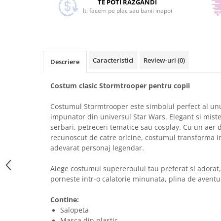
TE POTI RAZGANDI
Iti facem pe plac sau banii inapoi
Caracteristici
Review-uri
(0)
Descriere
Costum clasic Stormtrooper pentru copii
Costumul Stormtrooper este simbolul perfect al unu
impunator din universul Star Wars. Elegant si miste
serbari, petreceri tematice sau cosplay. Cu un aer 
recunoscut de catre oricine, costumul transforma in
adevarat personaj legendar.
Alege costumul supereroului tau preferat si adorat,
porneste intr-o calatorie minunata, plina de aventur
Contine:
Salopeta
Masca din plastic