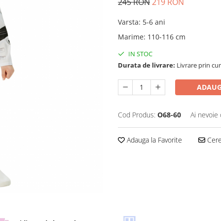
245 RON
219 RON
Varsta
:
5-6 ani
Marime
:
110-116 cm
IN STOC
Durata de livrare:
Livrare prin cur
ADAUG
Cod Produs:
O68-60
Ai nevoie 
Adauga la Favorite
Cere 