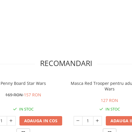
RECOMANDARI
Penny Board Star Wars
Masca Red Trooper pentru adult
Wars
169 RON
157 RON
127 RON
IN STOC
IN STOC
ADAUGA IN COS
ADAUGA I