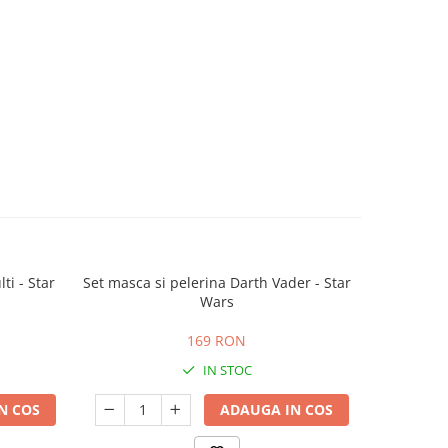
i - Star
Set masca si pelerina Darth Vader - Star
Wars
169 RON
IN STOC
N COS
ADAUGA IN COS