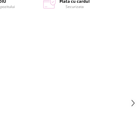
DIU
Plata cu cardul
epozitului
Securizata