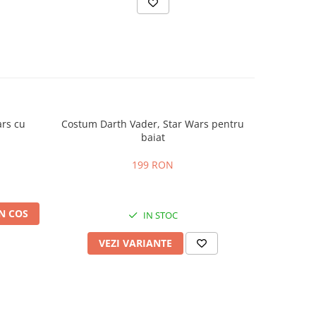
rs cu
Costum Darth Vader, Star Wars pentru
Costum De
baiat
199 RON
N COS
IN STOC
VEZI VARIANTE
V