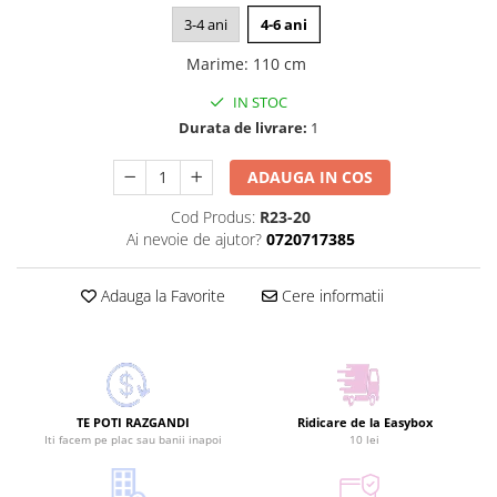
3-4 ani
4-6 ani
Marime
:
110 cm
IN STOC
Durata de livrare:
1
ADAUGA IN COS
Cod Produs:
R23-20
Ai nevoie de ajutor?
0720717385
Adauga la Favorite
Cere informatii
TE POTI RAZGANDI
Ridicare de la Easybox
Iti facem pe plac sau banii inapoi
10 lei