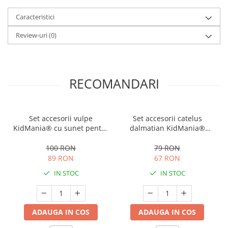
Caracteristici
Review-uri
(0)
RECOMANDARI
Set accesorii vulpe
Set accesorii catelus
KidMania® cu sunet pentru
dalmatian KidMania®
copii
pentru copii
100 RON
79 RON
89 RON
67 RON
IN STOC
IN STOC
ADAUGA IN COS
ADAUGA IN COS