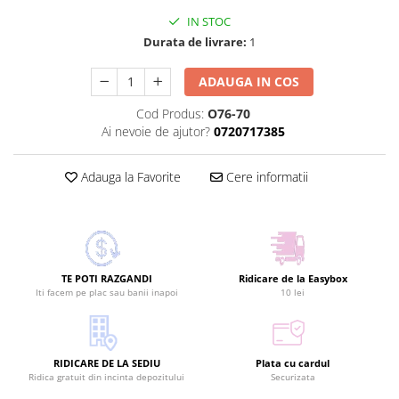
IN STOC
Durata de livrare:
1
ADAUGA IN COS
Cod Produs:
O76-70
Ai nevoie de ajutor?
0720717385
Adauga la Favorite
Cere informatii
TE POTI RAZGANDI
Ridicare de la Easybox
Iti facem pe plac sau banii inapoi
10 lei
RIDICARE DE LA SEDIU
Plata cu cardul
Ridica gratuit din incinta depozitului
Securizata