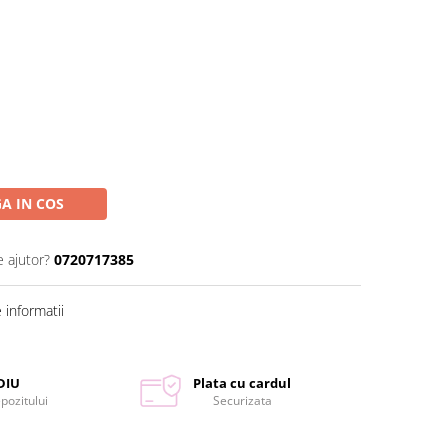
A IN COS
e ajutor?
0720717385
informatii
DIU
Plata cu cardul
epozitului
Securizata