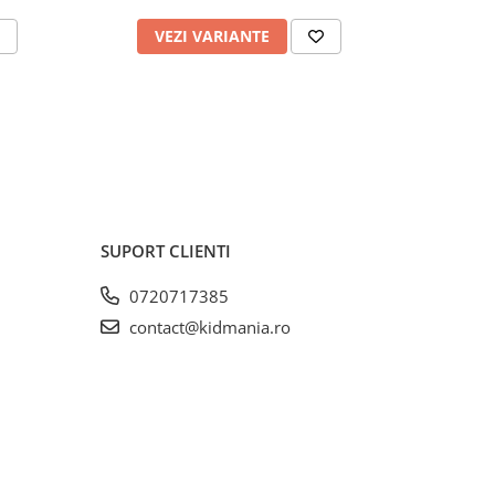
VEZI VARIANTE
V
SUPORT CLIENTI
0720717385
contact@kidmania.ro