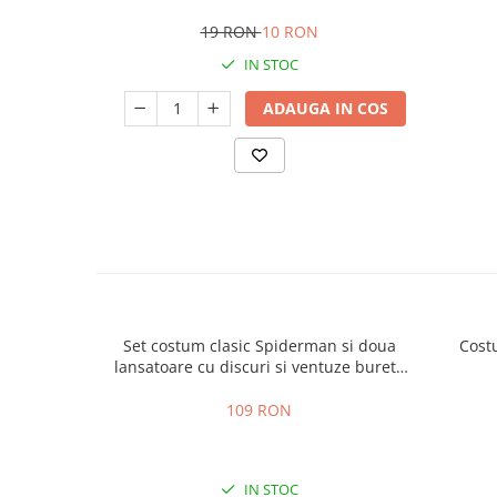
19 RON
10 RON
IN STOC
ADAUGA IN COS
Set costum clasic Spiderman si doua
Cost
lansatoare cu discuri si ventuze burete
copii
109 RON
IN STOC