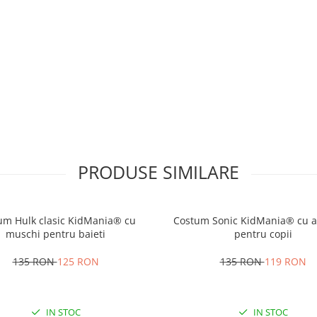
PRODUSE SIMILARE
um Hulk clasic KidMania® cu
Costum Sonic KidMania® cu ac
muschi pentru baieti
pentru copii
135 RON
125 RON
135 RON
119 RON
IN STOC
IN STOC