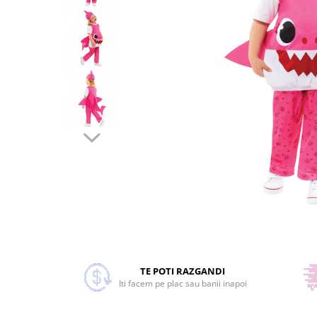
Costume Printi
Baloane latex
Costume Vrajitoare Copii
Pinata petreceri
Costume pentru Halloween
Costume Populare
Distribuie
pe
Facebook
TE POTI RAZGANDI
Iti facem pe plac sau banii inapoi