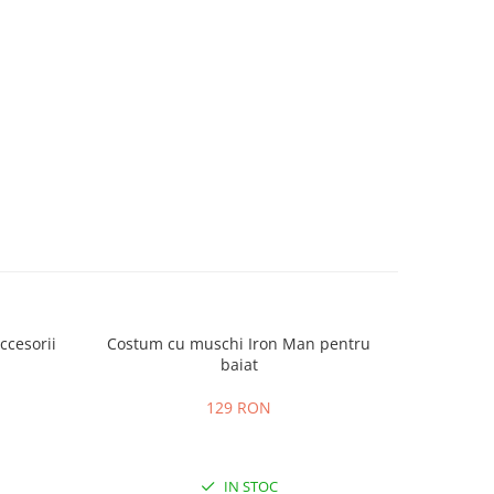
cesorii
Costum cu muschi Iron Man pentru
Set cost
baiat
ac
129 RON
IN STOC