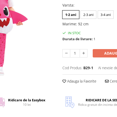
Varsta
:
1-2 ani
2-3 ani
3-4 ani
Marime
:
92 cm
IN STOC
Durata de livrare:
1
ADAUG
Cod Produs:
B29-1
Ai nevoie d
Adauga la Favorite
Cere 
Ridicare de la Easybox
RIDICARE DE LA SE
10 lei
Ridica gratuit din incinta d