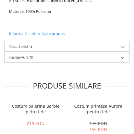
Acesta este un produs Disney cu licență oficială!
Material: 100% Poliester
Informatii conformitate produs
Caracteristici
Review-uri
(0)
PRODUSE SIMILARE
Costum balerina Barbie
Costum printesa Aurora
petru fete
pentru fete
219 RON
175 RON
159 RON