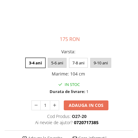
175 RON
Varsta
:
3-4 ani
5-6 ani
7-8 ani
9-10 ani
Marime
:
104 cm
IN STOC
Durata de livrare:
1
ADAUGA IN COS
Cod Produs:
O27-20
Ai nevoie de ajutor?
0720717385