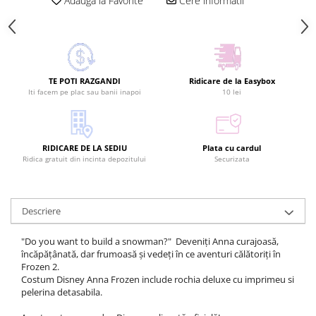
Adauga la Favorite
Cere informatii
TE POTI RAZGANDI
Ridicare de la Easybox
Iti facem pe plac sau banii inapoi
10 lei
RIDICARE DE LA SEDIU
Plata cu cardul
Ridica gratuit din incinta depozitului
Securizata
Descriere
"Do you want to build a snowman?" Deveniți Anna curajoasă,
încăpățânată, dar frumoasă și vedeți în ce aventuri călătoriți în
Frozen 2.
Costum Disney Anna Frozen include rochia deluxe cu imprimeu si
pelerina detasabila.