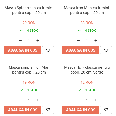
Costume Printi
Baloane latex
Masca Spiderman cu lumini
Masca Iron Man cu lumini,
Costume Vrajitoare Copii
Pinata petreceri
pentru copii, 20 cm
pentru copii, 20 cm
Costume pentru Halloween
29 RON
35 RON
Costume Populare
IN STOC
IN STOC
ADAUGA IN COS
ADAUGA IN COS
Masca simpla Iron Man
Masca Hulk clasica pentru
pentru copii, 20 cm
copii, 20 cm, verde
19 RON
12 RON
IN STOC
IN STOC
ADAUGA IN COS
ADAUGA IN COS