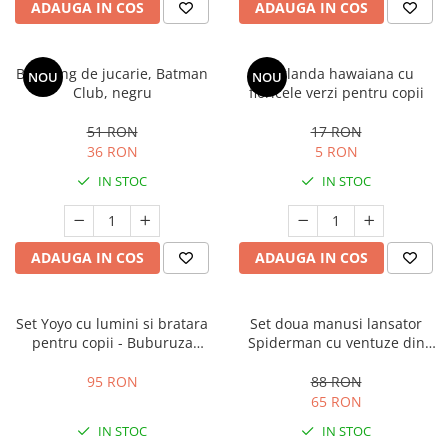
ADAUGA IN COS
ADAUGA IN COS
Batarang de jucarie, Batman
Ghirlanda hawaiana cu
NOU
NOU
Club, negru
floricele verzi pentru copii
51 RON
17 RON
36 RON
5 RON
IN STOC
IN STOC
ADAUGA IN COS
ADAUGA IN COS
Set Yoyo cu lumini si bratara
Set doua manusi lansator
pentru copii - Buburuza
Spiderman cu ventuze din
Miraculoasa
burete KidMania® pentru
copii
95 RON
88 RON
65 RON
IN STOC
IN STOC