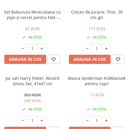
Set Buburuza Miraculoasa cu
Ciocan de jucarie, Thor, 30
yoyo și cercei pentru fată -
cm, gri
Ladybug
45 RON
115 RON
IN STOC
IN STOC
ADAUGA IN COS
ADAUGA IN COS
Joc sah Harry Potter, Wizard
Masca Spiderman KidMania®
Ghess Set, 47x47 cm
pentru copii
359 RON
15 RON
349 RON
IN STOC
IN STOC