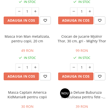
IN STOC
IN STOC
ADAUGA IN COS
ADAUGA IN COS
Masca Iron Man metalizata,
Ciocan de jucarie Mjolnir
pentru copii, 20 cm
Thor, 30 cm, gri - Mighty Thor
49 RON
99 RON
IN STOC
IN STOC
ADAUGA IN COS
ADAUGA IN COS
Masca Captain America
Masca Deluxe Buburuza
NOU
KidMania® pentru copii
Miraculoasa pentru fete -
Ladybug
30 RON
39 RON