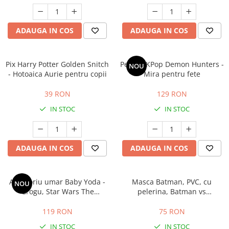
ADAUGA IN COS
ADAUGA IN COS
Pix Harry Potter Golden Snitch
Peruca KPop Demon Hunters -
NOU
- Hotoaica Aurie pentru copii
Mira pentru fete
39 RON
129 RON
IN STOC
IN STOC
ADAUGA IN COS
ADAUGA IN COS
Accesoriu umar Baby Yoda -
Masca Batman, PVC, cu
NOU
Grogu, Star Wars The
pelerina, Batman vs
Mandalorian, 20 cm
Superman, negru
119 RON
75 RON
IN STOC
IN STOC