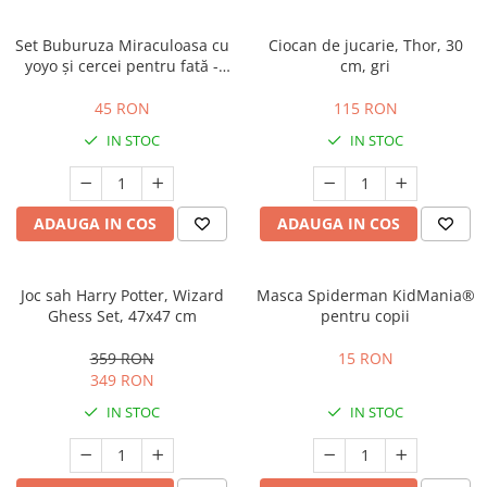
Set Buburuza Miraculoasa cu
Ciocan de jucarie, Thor, 30
yoyo și cercei pentru fată -
cm, gri
Ladybug
45 RON
115 RON
IN STOC
IN STOC
ADAUGA IN COS
ADAUGA IN COS
Joc sah Harry Potter, Wizard
Masca Spiderman KidMania®
Ghess Set, 47x47 cm
pentru copii
359 RON
15 RON
349 RON
IN STOC
IN STOC