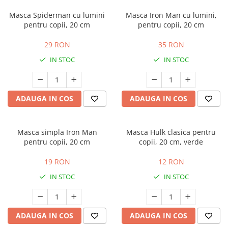
Costume Printi
Baloane latex
Masca Spiderman cu lumini
Masca Iron Man cu lumini,
Costume Vrajitoare Copii
Pinata petreceri
pentru copii, 20 cm
pentru copii, 20 cm
Costume pentru Halloween
29 RON
35 RON
Costume Populare
IN STOC
IN STOC
ADAUGA IN COS
ADAUGA IN COS
Masca simpla Iron Man
Masca Hulk clasica pentru
pentru copii, 20 cm
copii, 20 cm, verde
19 RON
12 RON
IN STOC
IN STOC
ADAUGA IN COS
ADAUGA IN COS