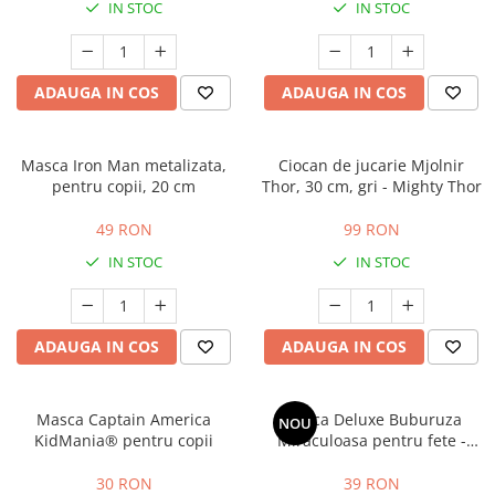
IN STOC
IN STOC
ADAUGA IN COS
ADAUGA IN COS
Masca Iron Man metalizata,
Ciocan de jucarie Mjolnir
pentru copii, 20 cm
Thor, 30 cm, gri - Mighty Thor
49 RON
99 RON
IN STOC
IN STOC
ADAUGA IN COS
ADAUGA IN COS
Masca Captain America
Masca Deluxe Buburuza
NOU
KidMania® pentru copii
Miraculoasa pentru fete -
Ladybug
30 RON
39 RON