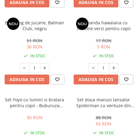
ADAUGA IN COS
ADAUGA IN COS
Batarang de jucarie, Batman
Ghirlanda hawaiana cu
NOU
NOU
Club, negru
floricele verzi pentru copii
51 RON
17 RON
36 RON
5 RON
IN STOC
IN STOC
ADAUGA IN COS
ADAUGA IN COS
Set Yoyo cu lumini si bratara
Set doua manusi lansator
pentru copii - Buburuza
Spiderman cu ventuze din
Miraculoasa
burete KidMania® pentru
copii
95 RON
88 RON
65 RON
IN STOC
IN STOC