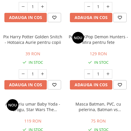
ADAUGA IN COS
ADAUGA IN COS
Pix Harry Potter Golden Snitch
Peruca KPop Demon Hunters -
NOU
- Hotoaica Aurie pentru copii
Mira pentru fete
39 RON
129 RON
IN STOC
IN STOC
ADAUGA IN COS
ADAUGA IN COS
Accesoriu umar Baby Yoda -
Masca Batman, PVC, cu
NOU
Grogu, Star Wars The
pelerina, Batman vs
Mandalorian, 20 cm
Superman, negru
119 RON
75 RON
IN STOC
IN STOC