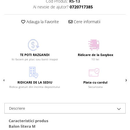
Cod Produs:
R5-13
Ai nevoie de ajutor?
0720717385
Adauga la Favorite
Cere informatii
TE POTI RAZGANDI
Ridicare de la Easybox
Iti facem pe plac sau banii inapoi
10 lei
RIDICARE DE LA SEDIU
Plata cu cardul
Ridica gratuit din incinta depozitului
Securizata
Descriere
Caracteristici produs
Balon litera M