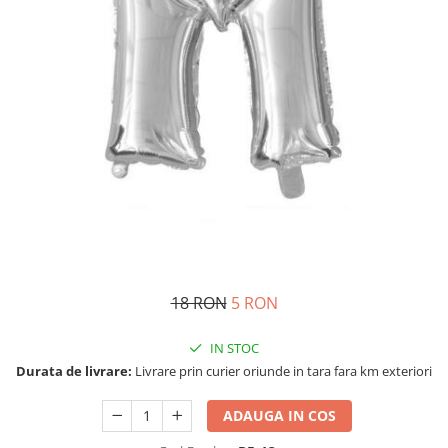
Costume Printi
Baloane latex
Costume Vrajitoare Copii
Pinata petreceri
Costume pentru Halloween
Costume Populare
18 RON
5 RON
IN STOC
Durata de livrare:
Livrare prin curier oriunde in tara fara km exteriori
ADAUGA IN COS