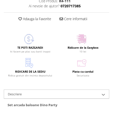
Cod Produs:
R4-111
Ai nevoie de ajutor?
0720717385
Adauga la Favorite
Cere informatii
TE POTI RAZGANDI
Ridicare de la Easybox
Iti facem pe plac sau banii inapoi
10 lei
RIDICARE DE LA SEDIU
Plata cu cardul
Ridica gratuit din incinta depozitului
Securizata
Descriere
Set arcada baloane Dino Party