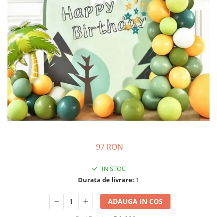
Costume Printi
Baloane latex
Costume Vrajitoare Copii
Pinata petreceri
Costume pentru Halloween
Costume Populare
97 RON
IN STOC
Durata de livrare:
1
ADAUGA IN COS