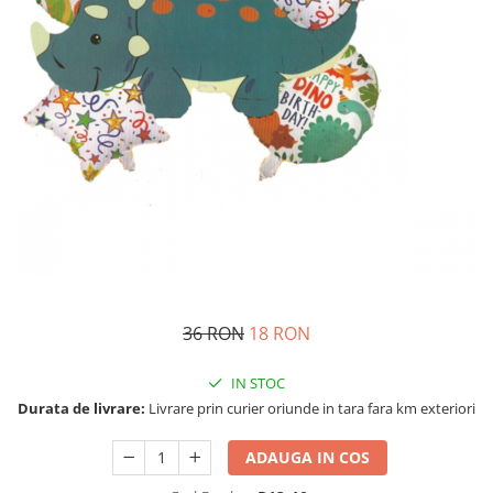
Costume Printi
Baloane latex
Costume Vrajitoare Copii
Pinata petreceri
Costume pentru Halloween
Costume Populare
36 RON
18 RON
IN STOC
Durata de livrare:
Livrare prin curier oriunde in tara fara km exteriori
ADAUGA IN COS