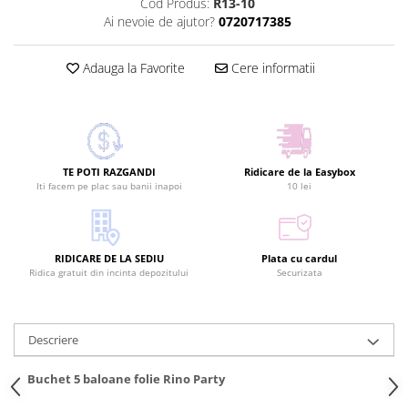
Cod Produs:
R13-10
Ai nevoie de ajutor?
0720717385
Adauga la Favorite
Cere informatii
TE POTI RAZGANDI
Ridicare de la Easybox
Iti facem pe plac sau banii inapoi
10 lei
RIDICARE DE LA SEDIU
Plata cu cardul
Ridica gratuit din incinta depozitului
Securizata
Descriere
Buchet 5 baloane folie Rino Party